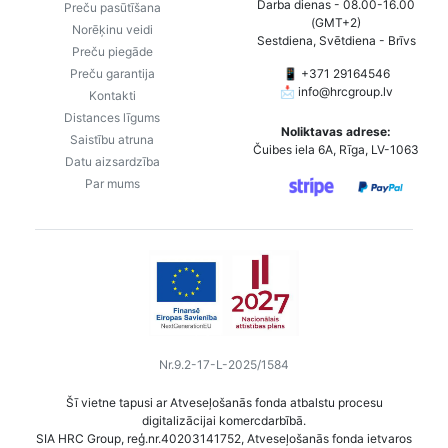
Darba dienas - 08.00-16.00
Preču pasūtīšana
(GMT+2)
Norēķinu veidi
Sestdiena, Svētdiena - Brīvs
Preču piegāde
Preču garantija
📱 +371 29164546
📩
info@hrcgroup.lv
Kontakti
Distances līgums
Noliktavas adrese:
Saistību atruna
Čuibes iela 6A, Rīga, LV-1063
Datu aizsardzība
Par mums
Nr.9.2-17-L-2025/1584
Šī vietne tapusi ar Atveseļošanās fonda atbalstu procesu
digitalizācijai komercdarbībā.
SIA HRC Group, reģ.nr.40203141752, Atveseļošanās fonda ietvaros