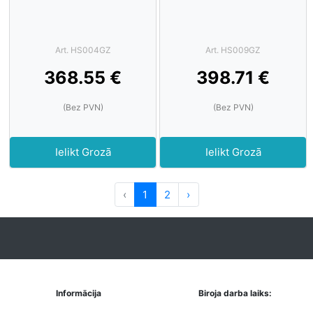
Art. HS004GZ
Art. HS009GZ
368.55 €
398.71 €
(Bez PVN)
(Bez PVN)
Ielikt Grozā
Ielikt Grozā
‹
1
2
›
Informācija
Biroja darba laiks: