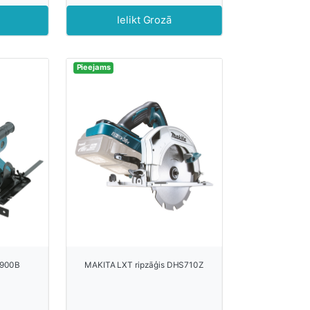
Ielikt Grozā
Pieejams
5900B
MAKITA LXT ripzāģis DHS710Z