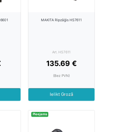
S6601
MAKITA Ripzāģis HS7611
Art. HS7611
€
135.69 €
(Bez PVN)
Ielikt Grozā
Pieejams