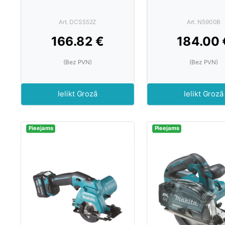
Art. DCS552Z
Art. N5900B
166.82 €
184.00 
(Bez PVN)
(Bez PVN)
Ielikt Grozā
Ielikt Grozā
Pieejams
Pieejams