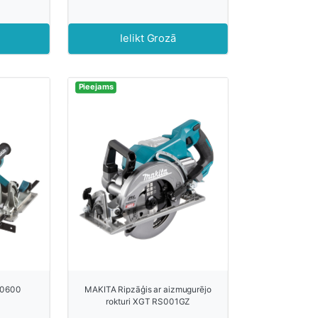
Ielikt Grozā
Pieejams
S0600
MAKITA Ripzāģis ar aizmugurējo
rokturi XGT RS001GZ