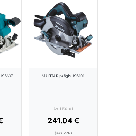
DHS660Z
MAKITA Ripzāģis HS6101
Art. HS6101
€
241.04 €
(Bez PVN)