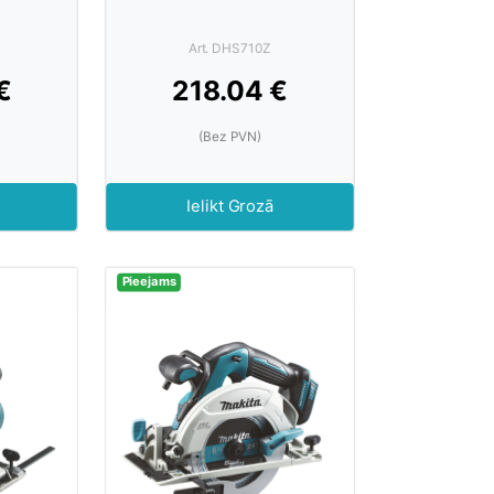
Art. DHS710Z
€
218.04 €
(Bez PVN)
Ielikt Grozā
Pieejams