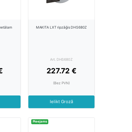
metālam
MAKITA LXT ripzāģis DHS680Z
Art. DHS680Z
€
227.72 €
(Bez PVN)
Ielikt Grozā
Pieejams