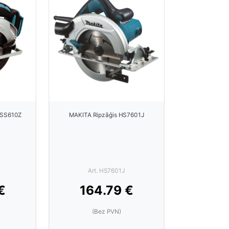
DSS610Z
MAKITA Ripzāģis HS7601J
Art. HS7601J
€
164.79 €
(Bez PVN)