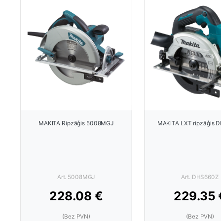
MAKITA Ripzāģis 5008MGJ
MAKITA LXT ripzāģis 
Art. 5008MGJ
Art. DHS660Z
228.08 €
229.35 
(Bez PVN)
(Bez PVN)