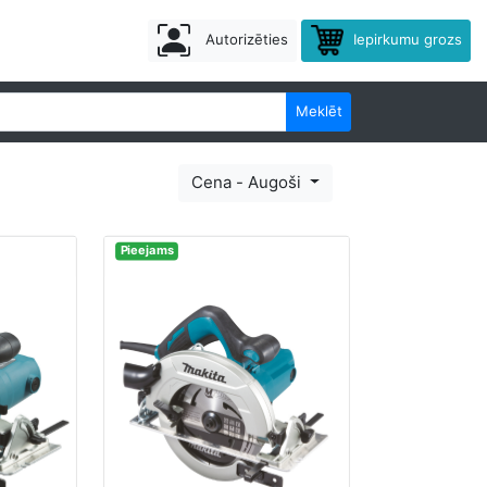
Autorizēties
Iepirkumu grozs
Meklēt
Cena - Augoši
Pieejams