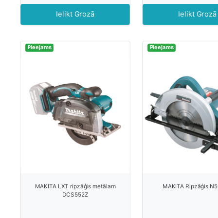
Ielikt Grozā
Ielikt Grozā
Pieejams
Pieejams
MAKITA LXT ripzāģis metālam
MAKITA Ripzāģis N
DCS552Z