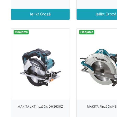
Ielikt Grozā
Ielikt Grozā
Pieejams
Pieejams
MAKITA LXT ripzāģis DHS630Z
MAKITA Ripzāģis H