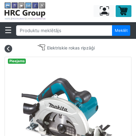
Meklēt
Elektriskie rokas ripzāģi
Pieejams