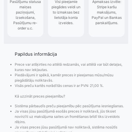
Papildus informācija
Prece var atšķirties no attēlā redzamās, vai attēlā var būt detaļas,
kuras nav iekļautas.
Piedāvājumi ir spēkā, kamēr preces ir pieejamas mūsu/mūsu
piegādātāju noliktavās.
Visās preču kartēs norādītās cenas ir ar PVN: 21,00 %.
Kā uzzināt preces pieejamību?
Sistēma pārbaudīs preču pieejamību pēc pasūtījuma iesniegšanas.
Ja visas jūsu pasūtījumā esošās preces ir noliktavā, jūs tiksiet
novirzīti uz maksājuma saites un fromēšanas brīdī tiks izveidots
rēķins.
Ja visas preces jūsu pasūtījumā nav noliktavā, sistēma nosūtīs