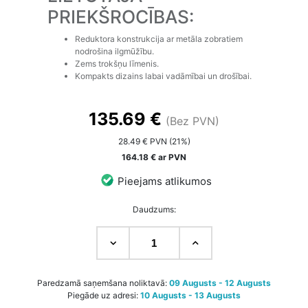
PRIEKŠROCĪBAS:
Reduktora konstrukcija ar metāla zobratiem
nodrošina ilgmūžību.
Zems trokšņu līmenis.
Kompakts dizains labai vadāmībai un drošībai.
135.69 €
(Bez PVN)
28.49 € PVN (21%)
164.18 € ar PVN
Pieejams atlikumos
Daudzums:
Paredzamā saņemšana noliktavā:
09 Augusts - 12 Augusts
Piegāde uz adresi:
10 Augusts - 13 Augusts