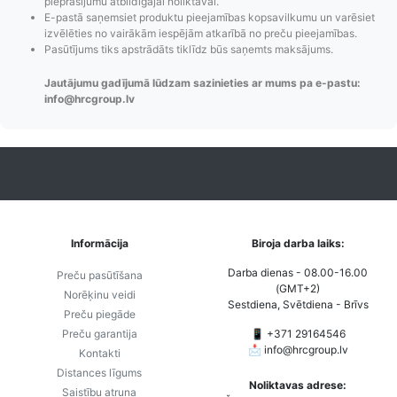
pieprasījumu atbildīgajai noliktavai.
Pasūtījumu statusa
Visi pieejamie
Apmaksa
E-pastā saņemsiet produktu pieejamības kopsavilkumu un varēsiet
maiņas
piegādes veidi un
Strip
izvēlēties no vairākām iespējām atkarībā no preču pieejamības.
paziņojumi,
to izmaksas bez
maks
Pasūtījums tiks apstrādāts tiklīdz būs saņemts maksājums.
Izsekošana,
lietotāja konta
PayPal 
Jautājumu gadījumā lūdzam sazinieties ar mums pa e-pastu:
Pasūtījumu re-
izveides.
parska
info@hrcgroup.lv
order u.c.
Informācija
Biroja darba laiks:
Darba dienas - 08.00-16.00
Preču pasūtīšana
(GMT+2)
Norēķinu veidi
Sestdiena, Svētdiena - Brīvs
Preču piegāde
Preču garantija
📱 +371 29164546
📩
info@hrcgroup.lv
Kontakti
Distances līgums
Noliktavas adrese:
Saistību atruna