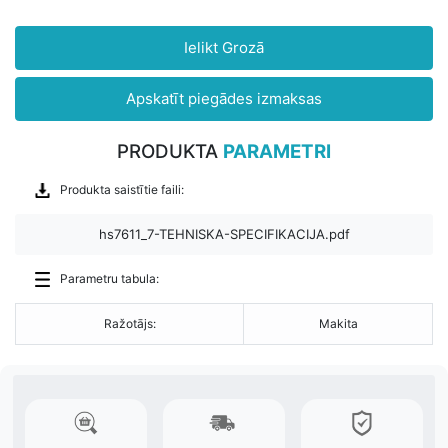
Ielikt Grozā
Apskatīt piegādes izmaksas
PRODUKTA
PARAMETRI
Produkta saistītie faili:
hs7611_7-TEHNISKA-SPECIFIKACIJA.pdf
Parametru tabula:
Ražotājs:
Makita