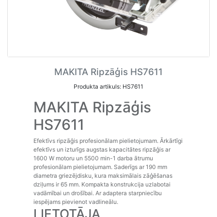
MAKITA Ripzāģis HS7611
Produkta artikuls: HS7611
MAKITA Ripzāģis
HS7611
Efektīvs ripzāģis profesionālam pielietojumam. Ārkārtīgi
efektīvs un izturīgs augstas kapacitātes ripzāģis ar
1600 W motoru un 5500 min-1 darba ātrumu
profesionālam pielietojumam. Saderīgs ar 190 mm
diametra griezējdisku, kura maksimālais zāģēšanas
dziļums ir 65 mm. Kompakta konstrukcija uzlabotai
vadāmībai un drošībai. Ar adaptera starpniecību
iespējams pievienot vadlineālu.
LIETOTĀJA