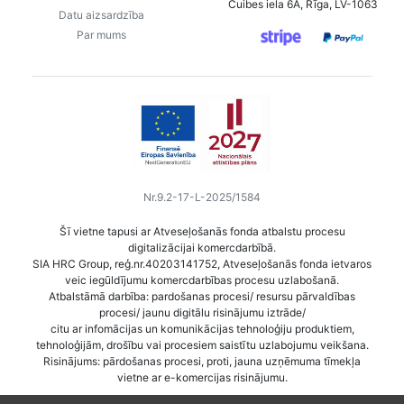
Čuibes iela 6A, Rīga, LV-1063
Datu aizsardzība
Par mums
Nr.9.2-17-L-2025/1584
Šī vietne tapusi ar Atveseļošanās fonda atbalstu procesu
digitalizācijai komercdarbībā.
SIA HRC Group, reģ.nr.40203141752, Atveseļošanās fonda ietvaros
veic iegūldījumu komercdarbības procesu uzlabošanā.
Atbalstāmā darbība: pardošanas procesi/ resursu pārvaldības
procesi/ jaunu digitālu risinājumu iztrāde/
citu ar infomācijas un komunikācijas tehnoloģiju produktiem,
tehnoloģijām, drošību vai procesiem saistītu uzlabojumu veikšana.
Risinājums: pārdošanas procesi, proti, jauna uzņēmuma tīmekļa
vietne ar e-komercijas risinājumu.