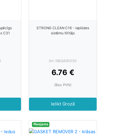
spēcīgs
STRONG CLEAN C16 - ieplūdes
ājs C31
sistēmu tīrītājs
0
Art. NBQ490050
6.76 €
(Bez PVN)
Ielikt Grozā
Pieejams