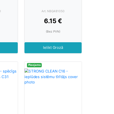
0
Art. NBQ481050
6.15 €
(Bez PVN)
Ielikt Grozā
Pieejams