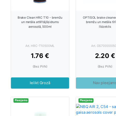
Brake Clean HRC T10 - bremžu
OPTISOL brake cleane
un metāla attīrītājšķidrums
bremžu un metāla tīr
aerosolā, 500ml
līdzeklis
Art. HRC-T10500ML
Art. OS7000005
1.76 €
2.20 €
(Bez PVN)
(Bez PVN)
Ielikt Grozā
Nav pieejam
Pieejams
Pieejams