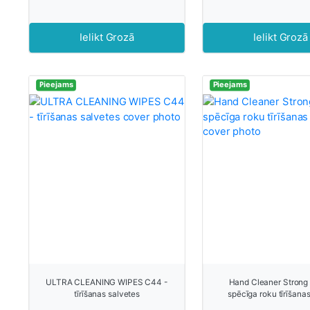
Ielikt Grozā
Ielikt Grozā
Pieejams
Pieejams
ULTRA CLEANING WIPES C44 -
Hand Cleaner Strong
tīrīšanas salvetes
spēcīga roku tīrīšana