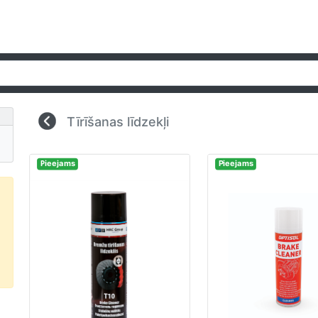
Tīrīšanas līdzekļi
Pieejams
Pieejams