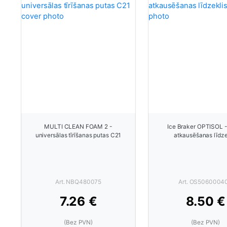
MULTI CLEAN FOAM 2 -
Ice Braker OPTISOL -
universālas tīrīšanas putas C21
atkausēšanas līdze
Art. NBQ480075
Art. OS5060004
7.26 €
8.50 €
(Bez PVN)
(Bez PVN)