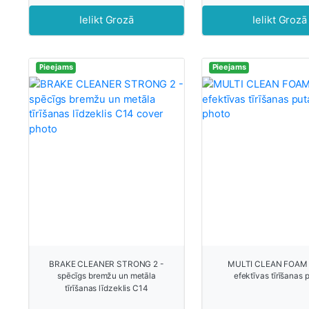
Ielikt Grozā
Ielikt Grozā
Pieejams
Pieejams
BRAKE CLEANER STRONG 2 -
MULTI CLEAN FOAM 
spēcīgs bremžu un metāla
efektīvas tīrīšanas 
tīrīšanas līdzeklis C14