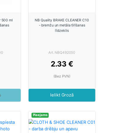
r 500 ml
NB Quality BRAKE CLEANER C10
īšanas
- bremžu un metāla tīrīšanas
līdzeklis
00
Art. NBQ492050
2.33 €
(Bez PVN)
s
Ielikt Grozā
Pieejams