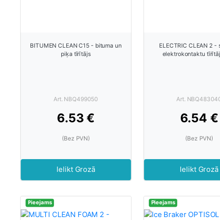
BITUMEN CLEAN C15 - bituma un
ELECTRIC CLEAN 2 - 
piķa tīrītājs
elektrokontaktu tīrīt
Art. NBQ499050
Art. NBQ48304
6.53 €
6.54 €
(Bez PVN)
(Bez PVN)
Ielikt Grozā
Ielikt Grozā
Pieejams
Pieejams