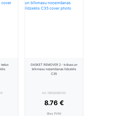
 ledus
GASKET REMOVER 2 - krāsas un
klis
blīvmasu noņemšanas līdzeklis
C35
00
Art. NBQ466040
8.76 €
(Bez PVN)