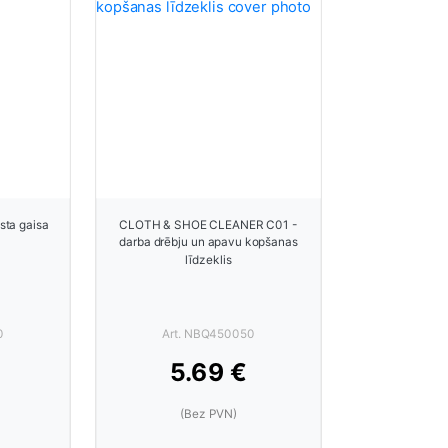
sta gaisa
CLOTH & SHOE CLEANER C01 -
darba drēbju un apavu kopšanas
līdzeklis
0
Art. NBQ450050
5.69 €
(Bez PVN)