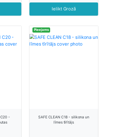
Ielikt Grozā
Pieejams
C20 -
SAFE CLEAN C18 - silikona un
putas
līmes tīrītājs