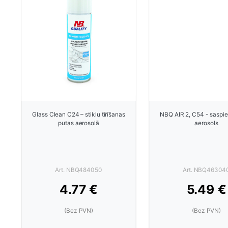
Glass Clean C24 – stiklu tīrīšanas
NBQ AIR 2, C54 - saspie
putas aerosolā
aerosols
Art. NBQ484050
Art. NBQ46304
4.77 €
5.49 €
(Bez PVN)
(Bez PVN)