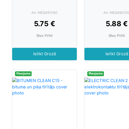
Art. NBQ491060
Art. NBQ48005
5.75 €
5.88 €
(Bez PVN)
(Bez PVN)
Ielikt Grozā
Ielikt Grozā
Pieejams
Pieejams