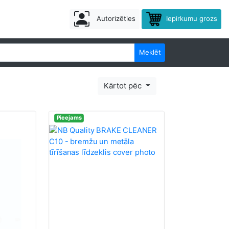
Autorizēties
Iepirkumu grozs
Meklēt
Kārtot pēc
Pieejams