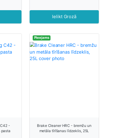
Ielikt Grozā
Pieejams
 C42 -
Brake Cleaner HRC - bremžu un
s pasta
metāla tīrīšanas līdzeklis, 25L