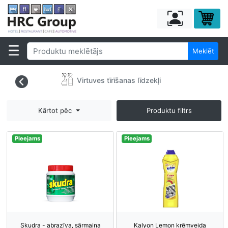
Meklēt
Virtuves tīrīšanas līdzekļi
Kārtot pēc
Produktu filtrs
Pieejams
Pieejams
Skudra - abrazīva, sārmaina
Kalyon Lemon krēmveida