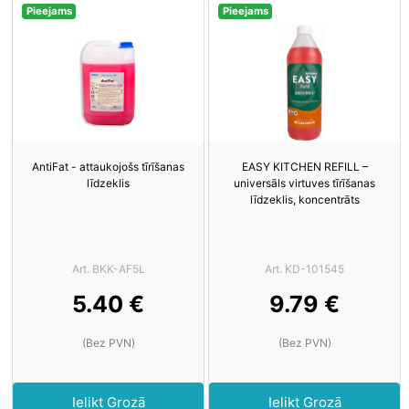
Pieejams
Pieejams
AntiFat - attaukojošs tīrīšanas
EASY KITCHEN REFILL –
līdzeklis
universāls virtuves tīrīšanas
līdzeklis, koncentrāts
Art. BKK-AF5L
Art. KD-101545
5.40 €
9.79 €
(Bez PVN)
(Bez PVN)
Ielikt Grozā
Ielikt Grozā