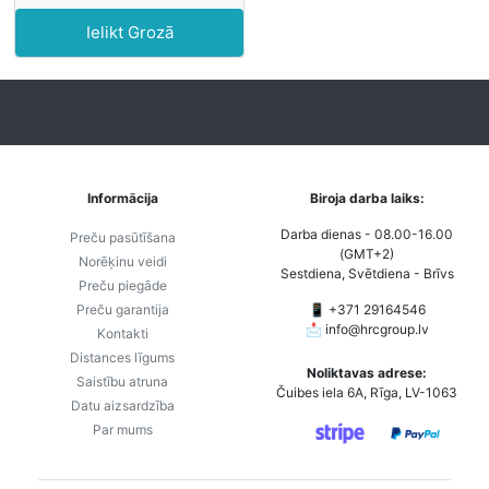
Ielikt Grozā
Informācija
Biroja darba laiks:
Darba dienas - 08.00-16.00
Preču pasūtīšana
(GMT+2)
Norēķinu veidi
Sestdiena, Svētdiena - Brīvs
Preču piegāde
Preču garantija
📱 +371 29164546
📩
info@hrcgroup.lv
Kontakti
Distances līgums
Noliktavas adrese:
Saistību atruna
Čuibes iela 6A, Rīga, LV-1063
Datu aizsardzība
Par mums