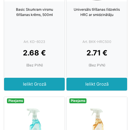
Basic Skurkram virsmu
Universāls tīrīšanas līdzeklis
tīrīšanas krēms, 500ml
HRC ar smidzinātāju
Art. KD-6023
Art. BKK-HRC500
2.68 €
2.71 €
(Bez PVN)
(Bez PVN)
Ielikt Grozā
Ielikt Grozā
Pieejams
Pieejams