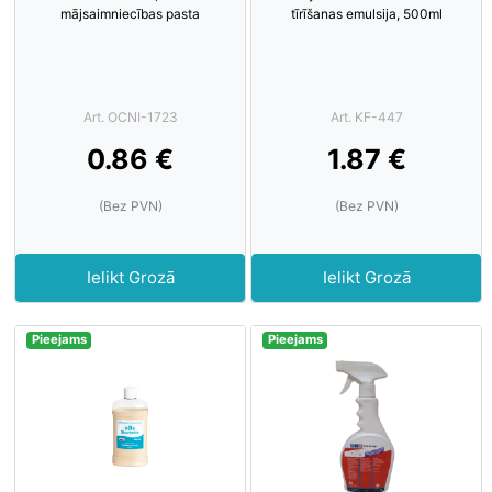
mājsaimniecības pasta
tīrīšanas emulsija, 500ml
Art. OCNI-1723
Art. KF-447
0.86 €
1.87 €
(Bez PVN)
(Bez PVN)
Ielikt Grozā
Ielikt Grozā
Pieejams
Pieejams