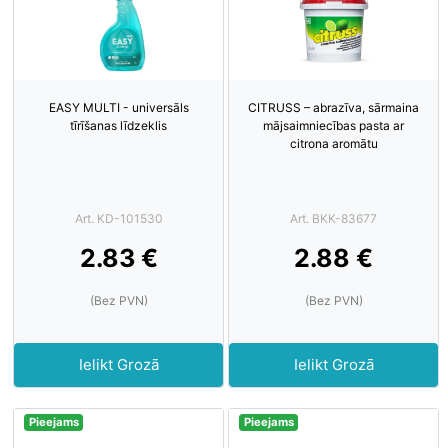
EASY MULTI - universāls
CITRUSS – abrazīva, sārmaina
tīrīšanas līdzeklis
mājsaimniecības pasta ar
citrona aromātu
Art. KD-101530
Art. BKK-83677
2.83 €
2.88 €
(Bez PVN)
(Bez PVN)
Ielikt Grozā
Ielikt Grozā
Pieejams
Pieejams