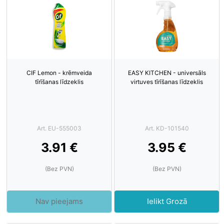
CIF Lemon - krēmveida
EASY KITCHEN - universāls
tīrīšanas līdzeklis
virtuves tīrīšanas līdzeklis
Art. EU-555003
Art. KD-101540
3.91 €
3.95 €
(Bez PVN)
(Bez PVN)
Nav pieejams
Ielikt Grozā