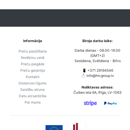
Informācija
Biroja darba laiks:
Darba dienas - 08.00-16.00
Preču pasūtīšana
(GMT+2)
Norēķinu veidi
Sestdiena, Svētdiena - Brīvs
Preču piegāde
Preču garantija
📱 +371 29164546
📩
info@hrcgroup.lv
Kontakti
Distances līgums
Noliktavas adrese:
Saistību atruna
Čuibes iela 6A, Rīga, LV-1063
Datu aizsardzība
Par mums