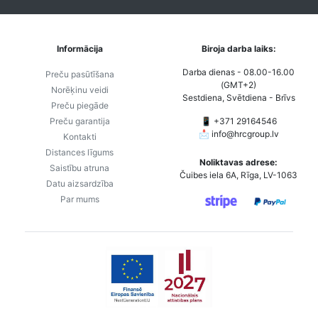
Informācija
Biroja darba laiks:
Darba dienas - 08.00-16.00
Preču pasūtīšana
(GMT+2)
Norēķinu veidi
Sestdiena, Svētdiena - Brīvs
Preču piegāde
Preču garantija
📱 +371 29164546
📩
info@hrcgroup.lv
Kontakti
Distances līgums
Noliktavas adrese:
Saistību atruna
Čuibes iela 6A, Rīga, LV-1063
Datu aizsardzība
Par mums