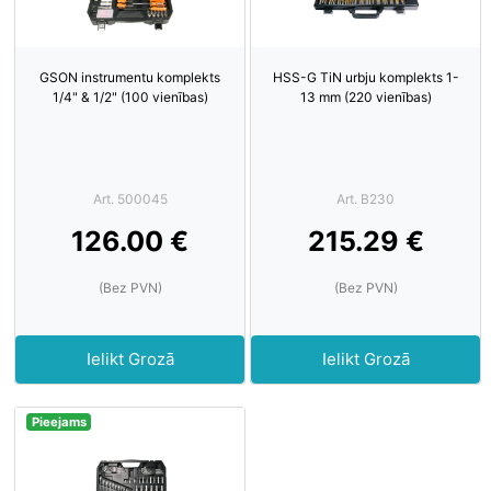
GSON instrumentu komplekts
HSS-G TiN urbju komplekts 1-
1/4" & 1/2" (100 vienības)
13 mm (220 vienības)
Art. 500045
Art. B230
126.00 €
215.29 €
(Bez PVN)
(Bez PVN)
Ielikt Grozā
Ielikt Grozā
Pieejams