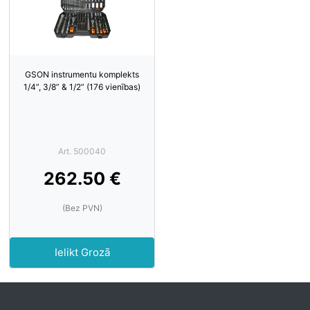
GSON instrumentu komplekts
1/4”, 3/8” & 1/2” (176 vienības)
Art. 500040
262.50 €
(Bez PVN)
Ielikt Grozā