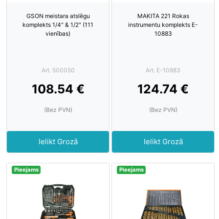
GSON meistara atslēgu
MAKITA 221 Rokas
komplekts 1/4" & 1/2" (111
instrumentu komplekts E-
vienības)
10883
Art. 500050
Art. E-10883
108.54 €
124.74 €
(Bez PVN)
(Bez PVN)
Ielikt Grozā
Ielikt Grozā
Pieejams
Pieejams