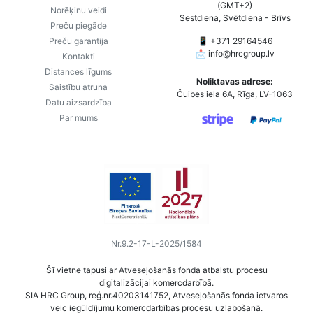
(GMT+2)
Norēķinu veidi
Sestdiena, Svētdiena - Brīvs
Preču piegāde
Preču garantija
📱 +371 29164546
📩
info@hrcgroup.lv
Kontakti
Distances līgums
Noliktavas adrese:
Saistību atruna
Čuibes iela 6A, Rīga, LV-1063
Datu aizsardzība
Par mums
Nr.9.2-17-L-2025/1584
Šī vietne tapusi ar Atveseļošanās fonda atbalstu procesu
digitalizācijai komercdarbībā.
SIA HRC Group, reģ.nr.40203141752, Atveseļošanās fonda ietvaros
veic iegūldījumu komercdarbības procesu uzlabošanā.