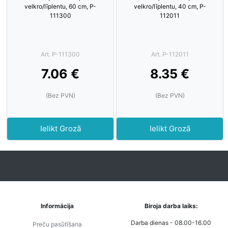
velkro/līplentu, 60 cm, P-
velkro/līplentu, 40 cm, P-
111300
112011
Art. P-111300
Art. P-112011
7.06 €
8.35 €
(Bez PVN)
(Bez PVN)
Ielikt Grozā
Ielikt Grozā
Informācija
Biroja darba laiks:
Darba dienas - 08.00-16.00
Preču pasūtīšana