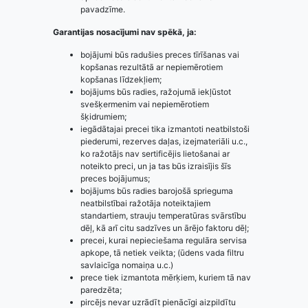
pavadzīme.
Garantijas nosacījumi nav spēkā, ja:
bojājumi būs radušies preces tīrīšanas vai
kopšanas rezultātā ar nepiemērotiem
kopšanas līdzekļiem;
bojājums būs radies, ražojumā iekļūstot
svešķermenim vai nepiemērotiem
šķidrumiem;
iegādātajai precei tika izmantoti neatbilstoši
piederumi, rezerves daļas, izejmateriāli u.c.,
ko ražotājs nav sertificējis lietošanai ar
noteikto preci, un ja tas būs izraisījis šīs
preces bojājumus;
bojājums būs radies barojošā sprieguma
neatbilstībai ražotāja noteiktajiem
standartiem, strauju temperatūras svārstību
dēļ, kā arī citu sadzīves un ārējo faktoru dēļ;
precei, kurai nepieciešama regulāra servisa
apkope, tā netiek veikta; (ūdens vada filtru
savlaicīga nomaiņa u.c.)
prece tiek izmantota mērķiem, kuriem tā nav
paredzēta;
pircējs nevar uzrādīt pienācīgi aizpildītu