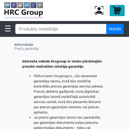
Meklēt
Informācija
Preču garantija
Interneta veikals hrcgroup.lv visām pārdotajām
precēm nodrošina ražotāja garantiju.
Pērkot preci hrcgroup.lv, Jūs saņemsiet
garantijas talonu, kurā būs norādīta
konkrētās preces garantijas servisa adrese.
Preces defekta gadījumā Jums jāgriežas
garantijas talonā norādītajā autorizētā
servisa centrā, kurā tiks pieņemts lēmums
par preces garantijas remontu vai preces
apmaiņu.
Ja precei garantijas talons nav paredzēts,
par garantijas dokumentu kalpo pirkumu
apliecinošais dokuments - čeks vai