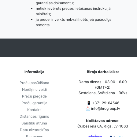
garantijas dokumentu;
netiek ievērots preces lietošanas instrukcijā
minētais;
ja precei ir veikts nekvalificēts jeb pašrocīgs
remonts.
Informācija
Biroja darba laiks:
Darba dienas - 08.00-16.00
Preču pasūtīšana
(GMT+2)
Norēķinu veidi
Sestdiena, Svētdiena - Brīvs
Preču piegāde
Preču garantija
📱 +371 29164546
📩
info@hrcgroup.lv
Kontakti
Distances līgums
Noliktavas adrese:
Saistību atruna
Čuibes iela 6A, Rīga, LV-1063
Datu aizsardzība
Par mums