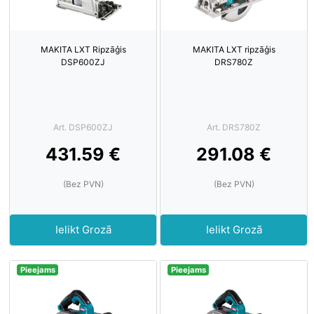
MAKITA LXT Ripzāģis
MAKITA LXT ripzāģis
DSP600ZJ
DRS780Z
Art. DSP600ZJ
Art. DRS780Z
431.59 €
291.08 €
(Bez PVN)
(Bez PVN)
Ielikt Grozā
Ielikt Grozā
Pieejams
Pieejams