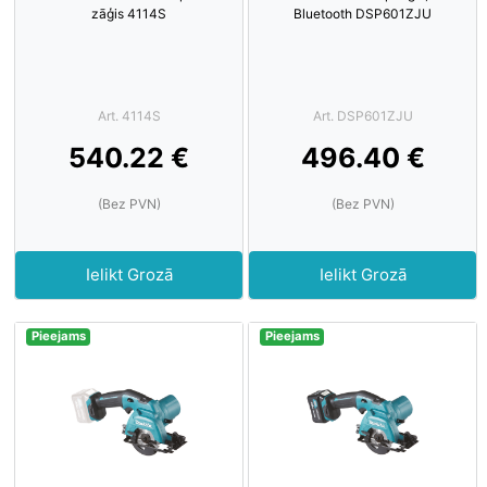
zāģis 4114S
Bluetooth DSP601ZJU
Art. 4114S
Art. DSP601ZJU
540.22 €
496.40 €
(Bez PVN)
(Bez PVN)
Ielikt Grozā
Ielikt Grozā
Pieejams
Pieejams