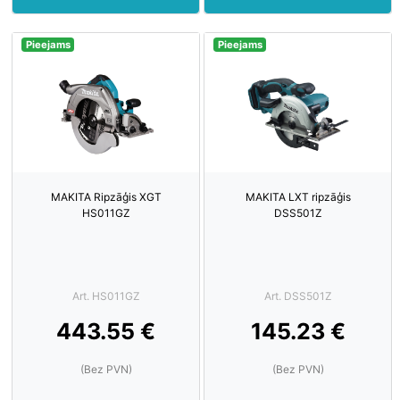
Pieejams
Pieejams
MAKITA Ripzāģis XGT
MAKITA LXT ripzāģis
HS011GZ
DSS501Z
Art. HS011GZ
Art. DSS501Z
443.55 €
145.23 €
(Bez PVN)
(Bez PVN)