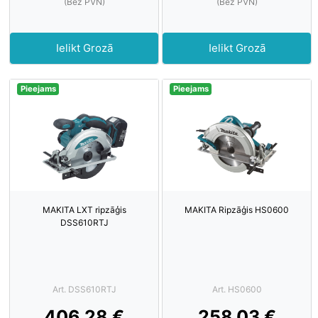
(Bez PVN)
(Bez PVN)
Ielikt Grozā
Ielikt Grozā
Pieejams
Pieejams
MAKITA LXT ripzāģis
MAKITA Ripzāģis HS0600
DSS610RTJ
Art. DSS610RTJ
Art. HS0600
406.28 €
258.03 €