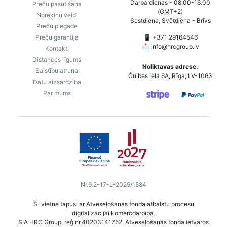
Darba dienas - 08.00-16.00
Preču pasūtīšana
(GMT+2)
Norēķinu veidi
Sestdiena, Svētdiena - Brīvs
Preču piegāde
Preču garantija
📱 +371 29164546
📩
info@hrcgroup.lv
Kontakti
Distances līgums
Noliktavas adrese:
Saistību atruna
Čuibes iela 6A, Rīga, LV-1063
Datu aizsardzība
Par mums
Nr.9.2-17-L-2025/1584
Šī vietne tapusi ar Atveseļošanās fonda atbalstu procesu
digitalizācijai komercdarbībā.
SIA HRC Group, reģ.nr.40203141752, Atveseļošanās fonda ietvaros