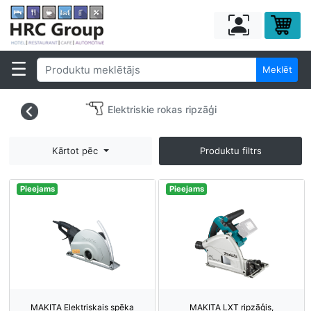
Meklēt
Elektriskie rokas ripzāģi
Kārtot pēc
Produktu filtrs
Pieejams
Pieejams
MAKITA Elektriskais spēka
MAKITA LXT ripzāģis,