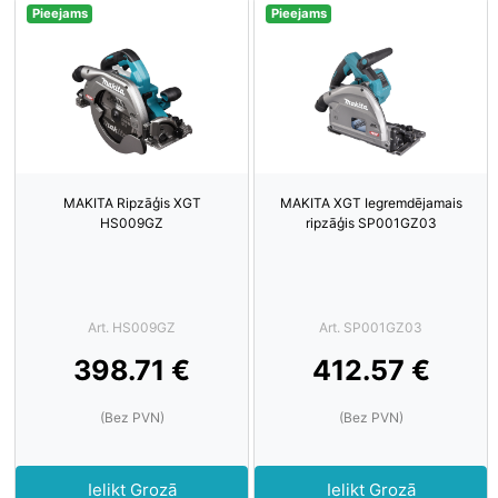
Pieejams
Pieejams
MAKITA Ripzāģis XGT
MAKITA XGT Iegremdējamais
HS009GZ
ripzāģis SP001GZ03
Art. HS009GZ
Art. SP001GZ03
398.71 €
412.57 €
(Bez PVN)
(Bez PVN)
Ielikt Grozā
Ielikt Grozā