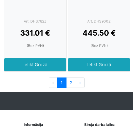
Art. DHS782Z
Art. DHS900Z
331.01 €
445.50 €
(Bez PVN)
(Bez PVN)
Ielikt Grozā
Ielikt Grozā
‹
1
2
›
Informācija
Biroja darba laiks: