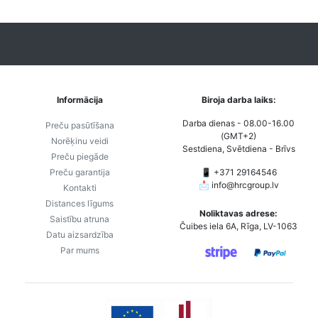
Informācija
Biroja darba laiks:
Darba dienas - 08.00-16.00
Preču pasūtīšana
(GMT+2)
Norēķinu veidi
Sestdiena, Svētdiena - Brīvs
Preču piegāde
Preču garantija
📱 +371 29164546
📩
info@hrcgroup.lv
Kontakti
Distances līgums
Noliktavas adrese:
Saistību atruna
Čuibes iela 6A, Rīga, LV-1063
Datu aizsardzība
Par mums