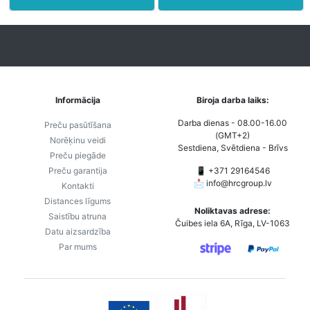
Informācija
Biroja darba laiks:
Darba dienas - 08.00-16.00
Preču pasūtīšana
(GMT+2)
Norēķinu veidi
Sestdiena, Svētdiena - Brīvs
Preču piegāde
Preču garantija
📱 +371 29164546
📩
info@hrcgroup.lv
Kontakti
Distances līgums
Noliktavas adrese:
Saistību atruna
Čuibes iela 6A, Rīga, LV-1063
Datu aizsardzība
Par mums