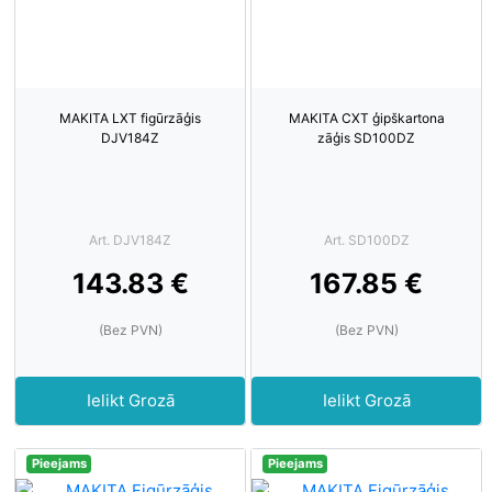
MAKITA LXT figūrzāģis
MAKITA CXT ģipškartona
DJV184Z
zāģis SD100DZ
Art. DJV184Z
Art. SD100DZ
143.83 €
167.85 €
(Bez PVN)
(Bez PVN)
Ielikt Grozā
Ielikt Grozā
Pieejams
Pieejams