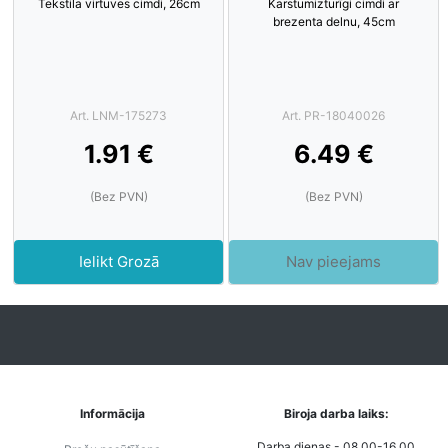
Tekstila virtuves cimdi, 26cm
Karstumizturīgi cimdi ar
brezenta delnu, 45cm
Art. LNM-175273
Art. PR-18040026
1.91 €
6.49 €
(Bez PVN)
(Bez PVN)
Ielikt Grozā
Nav pieejams
Informācija
Biroja darba laiks:
Darba dienas - 08.00-16.00