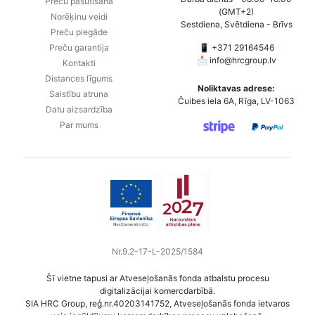
Preču pasūtīšana
(GMT+2)
Norēķinu veidi
Sestdiena, Svētdiena - Brīvs
Preču piegāde
Preču garantija
📱 +371 29164546
📩
info@hrcgroup.lv
Kontakti
Distances līgums
Noliktavas adrese:
Saistību atruna
Čuibes iela 6A, Rīga, LV-1063
Datu aizsardzība
Par mums
Nr.9.2-17-L-2025/1584
Šī vietne tapusi ar Atveseļošanās fonda atbalstu procesu
digitalizācijai komercdarbībā.
SIA HRC Group, reģ.nr.40203141752, Atveseļošanās fonda ietvaros