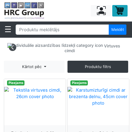
Meklēt
Virtuves
cimdi
Kārtot pēc
Produktu filtrs
Pieejams
Pieejams