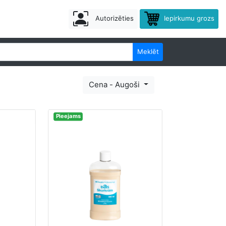
Autorizēties
Iepirkumu grozs
Meklēt
Cena - Augoši
Pieejams