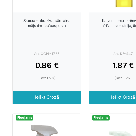
Skudra - abrazīva, sārmaina
Kalyon Lemon krēm
mājsaimniecības pasta
tīrīšanas emulsija, 
Art. OCNI-1723
Art. KF-447
0.86 €
1.87 €
(Bez PVN)
(Bez PVN)
Ielikt Grozā
Ielikt Grozā
Pieejams
Pieejams