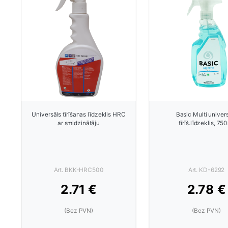
Universāls tīrīšanas līdzeklis HRC
Basic Multi univer
ar smidzinātāju
tīrīš.līdzeklis, 75
Art. BKK-HRC500
Art. KD-6292
2.71 €
2.78 €
(Bez PVN)
(Bez PVN)