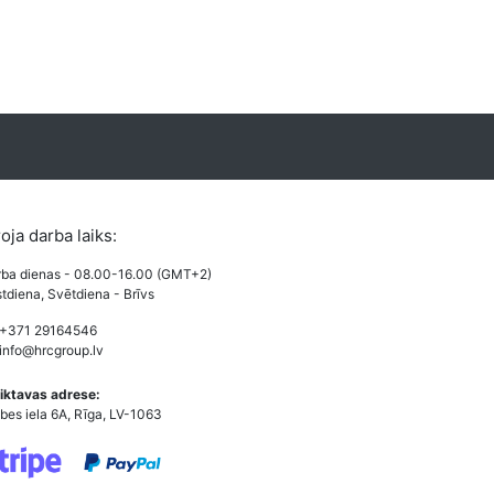
roja darba laiks:
ba dienas - 08.00-16.00 (GMT+2)
tdiena, Svētdiena - Brīvs
 +371 29164546
info@hrcgroup.lv
iktavas adrese:
bes iela 6A, Rīga, LV-1063