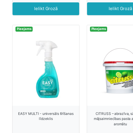
Ielikt Grozā
Ielikt Grozā
Pieejams
Pieejams
EASY MULTI - universāls tīrīšanas
CITRUSS – abrazīva, s
līdzeklis
mājsaimniecības pasta a
aromātu