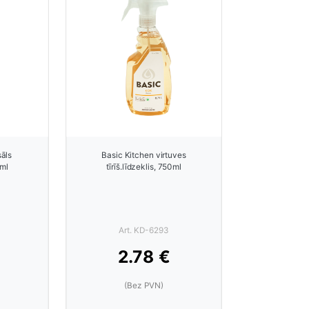
sāls
Basic Kitchen virtuves
0ml
tīrīš.līdzeklis, 750ml
Art. KD-6293
2.78 €
(Bez PVN)