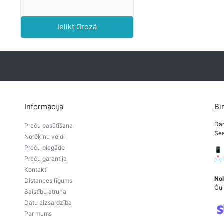
Ielikt Grozā
Informācija
Bi
Dar
Preču pasūtīšana
Ses
Norēķinu veidi
Preču piegāde
📱
Preču garantija
📩
Kontakti
Nol
Distances līgums
Čui
Saistību atruna
Datu aizsardzība
Par mums