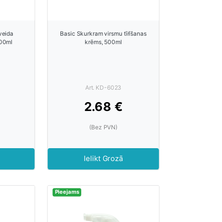
veida
Basic Skurkram virsmu tīrīšanas
500ml
krēms, 500ml
Art. KD-6023
2.68 €
(Bez PVN)
Ielikt Grozā
Pieejams