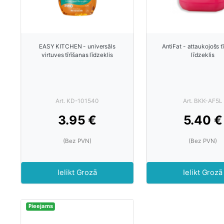
EASY KITCHEN - universāls
AntiFat - attaukojošs t
virtuves tīrīšanas līdzeklis
līdzeklis
Art. KD-101540
Art. BKK-AF5L
3.95 €
5.40 €
(Bez PVN)
(Bez PVN)
Ielikt Grozā
Ielikt Grozā
Pieejams