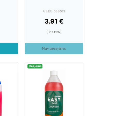
7
Art. EU-555003
3.91 €
(Bez PVN)
Nav pieejams
Pieejams