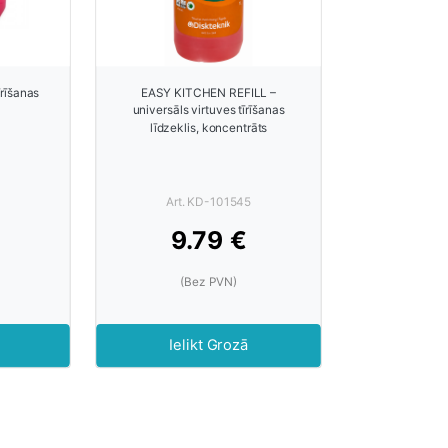
īrīšanas
EASY KITCHEN REFILL –
universāls virtuves tīrīšanas
līdzeklis, koncentrāts
Art. KD-101545
9.79 €
(Bez PVN)
Ielikt Grozā