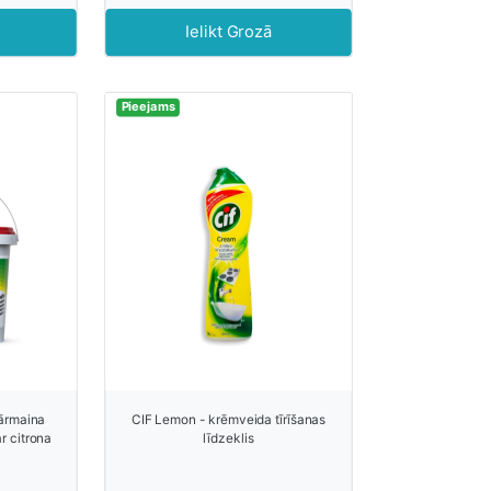
Ielikt Grozā
Pieejams
ārmaina
CIF Lemon - krēmveida tīrīšanas
r citrona
līdzeklis