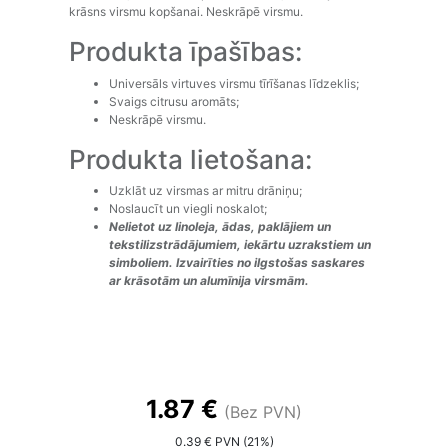
krāsns virsmu kopšanai. Neskrāpē virsmu.
Produkta īpašības:
Universāls virtuves virsmu tīrīšanas līdzeklis;
Svaigs citrusu aromāts;
Neskrāpē virsmu.
Produkta lietošana:
Uzklāt uz virsmas ar mitru drāniņu;
Noslaucīt un viegli noskalot;
Nelietot uz linoleja, ādas, paklājiem un
tekstilizstrādājumiem, iekārtu uzrakstiem un
simboliem. Izvairīties no ilgstošas saskares
ar krāsotām un alumīnija virsmām.
1.87 €
(Bez PVN)
0.39 € PVN (21%)