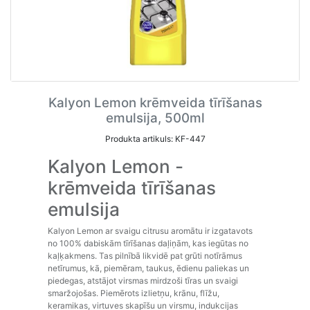
Kalyon Lemon krēmveida tīrīšanas
emulsija, 500ml
Produkta artikuls: KF-447
Kalyon Lemon -
krēmveida tīrīšanas
emulsija
Kalyon Lemon ar svaigu citrusu aromātu ir izgatavots
no 100% dabiskām tīrīšanas daļiņām, kas iegūtas no
kaļķakmens. Tas pilnībā likvidē pat grūti notīrāmus
netīrumus, kā, piemēram, taukus, ēdienu paliekas un
piedegas, atstājot virsmas mirdzoši tīras un svaigi
smaržojošas. Piemērots izlietņu, krānu, flīžu,
keramikas, virtuves skapīšu un virsmu, indukcijas