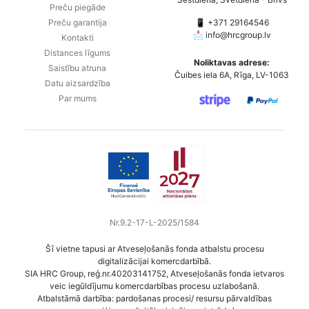
Preču piegāde
Preču garantija
📱 +371 29164546
📩
info@hrcgroup.lv
Kontakti
Distances līgums
Noliktavas adrese:
Saistību atruna
Čuibes iela 6A, Rīga, LV-1063
Datu aizsardzība
Par mums
Nr.9.2-17-L-2025/1584
Šī vietne tapusi ar Atveseļošanās fonda atbalstu procesu
digitalizācijai komercdarbībā.
SIA HRC Group, reģ.nr.40203141752, Atveseļošanās fonda ietvaros
veic iegūldījumu komercdarbības procesu uzlabošanā.
Atbalstāmā darbība: pardošanas procesi/ resursu pārvaldības