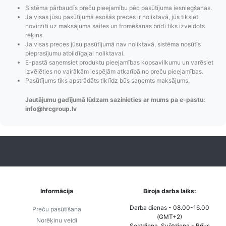
Sistēma pārbaudīs preču pieejamību pēc pasūtījuma iesniegšanas.
Ja visas jūsu pasūtījumā esošās preces ir noliktavā, jūs tiksiet
novirzīti uz maksājuma saites un fromēšanas brīdī tiks izveidots
rēķins.
Ja visas preces jūsu pasūtījumā nav noliktavā, sistēma nosūtīs
pieprasījumu atbildīgajai noliktavai.
E-pastā saņemsiet produktu pieejamības kopsavilkumu un varēsiet
Pasūtījumu statusa
Visi pieejamie
Apmaksa
izvēlēties no vairākām iespējām atkarībā no preču pieejamības.
maiņas
piegādes veidi un
Strip
Pasūtījums tiks apstrādāts tiklīdz būs saņemts maksājums.
paziņojumi,
to izmaksas bez
maks
Jautājumu gadījumā lūdzam sazinieties ar mums pa e-pastu:
Izsekošana,
lietotāja konta
PayPal 
info@hrcgroup.lv
Pasūtījumu re-
izveides.
parska
order u.c.
Informācija
Biroja darba laiks:
Darba dienas - 08.00-16.00
Preču pasūtīšana
(GMT+2)
Norēķinu veidi
Sestdiena, Svētdiena - Brīvs