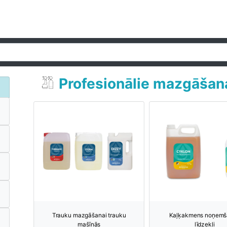
Profesionālie mazgāšana
Trauku mazgāšanai trauku
Kaļķakmens noņemš
mašīnās
līdzekļi