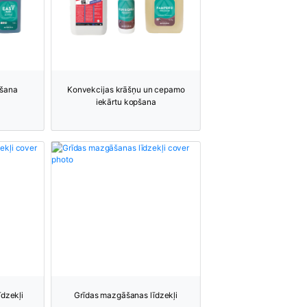
pšana
Konvekcijas krāšņu un cepamo
iekārtu kopšana
īdzekļi
Grīdas mazgāšanas līdzekļi