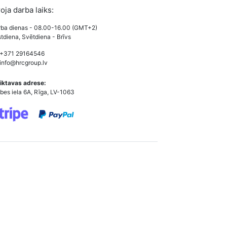
roja darba laiks:
ba dienas - 08.00-16.00 (GMT+2)
tdiena, Svētdiena - Brīvs
 +371 29164546
info@hrcgroup.lv
iktavas adrese:
bes iela 6A, Rīga, LV-1063