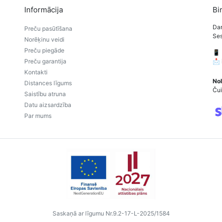
Informācija
Bi
Dar
Preču pasūtīšana
Ses
Norēķinu veidi
Preču piegāde
📱
Preču garantija
📩
Kontakti
Nol
Distances līgums
Čui
Saistību atruna
Datu aizsardzība
Par mums
Saskaņā ar līgumu Nr.9.2-17-L-2025/1584