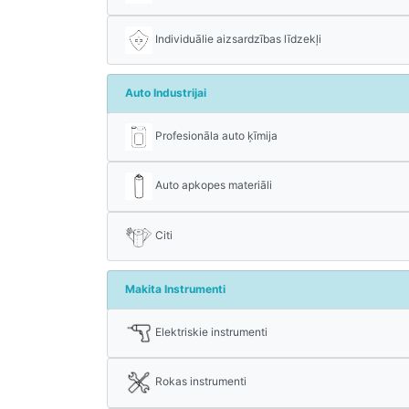
Individuālie aizsardzības līdzekļi
Auto Industrijai
Profesionāla auto ķīmija
Auto apkopes materiāli
Citi
Makita Instrumenti
Elektriskie instrumenti
Rokas instrumenti