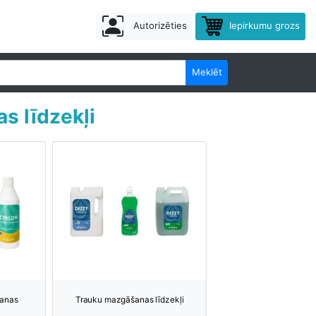
Autorizēties
Iepirkumu grozs
Meklēt
s līdzekļi
anas
Trauku mazgāšanas līdzekļi