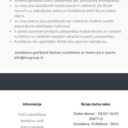
Sistēma pārbaudīs preču pieejamību pēc pasūtījuma iesniegšanas.
Ja visas jūsu pasūtījumā esošās preces ir noliktavā, jūs tiksiet
novirzīti uz maksājuma saites un fromēšanas brīdī tiks izveidots
rēķins.
Ja visas preces jūsu pasūtījumā nav noliktavā, sistēma nosūtīs
pieprasījumu atbildīgajai noliktavai.
E-pastā saņemsiet produktu pieejamības kopsavilkumu un varēsiet
Pasūtījumu statusa
Visi pieejamie
Apmaksa
izvēlēties no vairākām iespējām atkarībā no preču pieejamības.
maiņas
piegādes veidi un
Strip
Pasūtījums tiks apstrādāts tiklīdz būs saņemts maksājums.
paziņojumi,
to izmaksas bez
maks
Jautājumu gadījumā lūdzam sazinieties ar mums pa e-pastu:
Izsekošana,
lietotāja konta
PayPal 
info@hrcgroup.lv
Pasūtījumu re-
izveides.
parska
order u.c.
Informācija
Biroja darba laiks:
Darba dienas - 08.00-16.00
Preču pasūtīšana
(GMT+2)
Norēķinu veidi
Sestdiena, Svētdiena - Brīvs
Preču piegāde