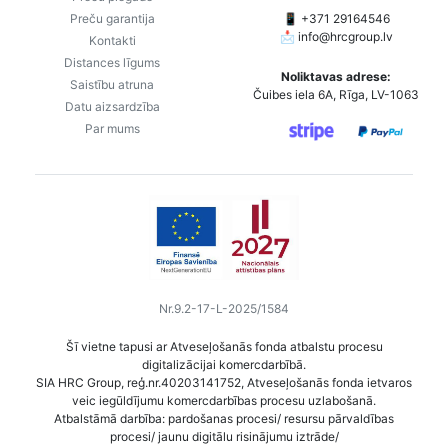
Preču garantija
📱 +371 29164546
📩
info@hrcgroup.lv
Kontakti
Distances līgums
Noliktavas adrese:
Saistību atruna
Čuibes iela 6A, Rīga, LV-1063
Datu aizsardzība
Par mums
Nr.9.2-17-L-2025/1584
Šī vietne tapusi ar Atveseļošanās fonda atbalstu procesu
digitalizācijai komercdarbībā.
SIA HRC Group, reģ.nr.40203141752, Atveseļošanās fonda ietvaros
veic iegūldījumu komercdarbības procesu uzlabošanā.
Atbalstāmā darbība: pardošanas procesi/ resursu pārvaldības
procesi/ jaunu digitālu risinājumu iztrāde/