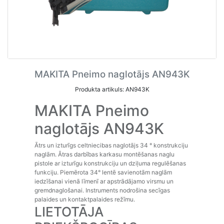
MAKITA Pneimo naglotājs AN943K
Produkta artikuls: AN943K
MAKITA Pneimo
naglotājs AN943K
Ātrs un izturīgs celtniecibas naglotājs 34 ° konstrukciju
naglām. Ātras darbības karkasu montēšanas naglu
pistole ar izturīgu konstrukciju un dziļuma regulēšanas
funkciju. Piemērota 34° lentē savienotām naglām
iedzīšanai vienā līmenī ar apstrādājamo virsmu un
gremdnaglošanai. Instruments nodrošina secīgas
palaides un kontaktpalaides režīmu.
LIETOTĀJA