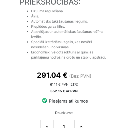
PRIEKŠROCĪBAS:
Dziļuma regulēšana.
Āķis.
Automātisks tukššaušanas liegums.
Pieplūdes gaisa filtrs.
Atsevišķas un automātiskas šaušanas režīma
izvēle.
Speciāli izstrādāts uzgalis, kas novērš
noslīdēšanu no virsmas.
Ergonomiski veidots rokturis ar gumijas
pārklājumu nodrošina drošu un stabilu apstrādi.
291.04 €
(Bez PVN)
61.11 € PVN (21%)
352.15 € ar PVN
Pieejams atlikumos
Daudzums: