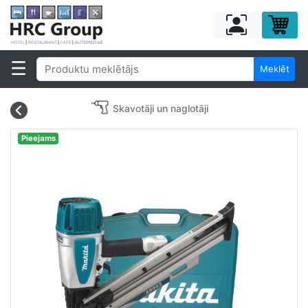
Meklēt
Skavotāji un naglotāji
Pieejams