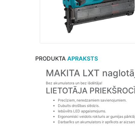
PRODUKTA
APRAKSTS
MAKITA LXT naglotā
Bez akumulatora un bez lādētāja!
LIETOTĀJA PRIEKŠROC
Precīziem, neredzamiem savienojumiem.
Dubults drošības slēdzis.
Iebūvēts LED apgaismojums.
Ergonomiski veidots rokturis ar gumijas pārklā
Darbarīks un akumulators ir aprīkots ar aizsa