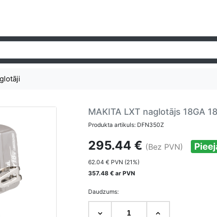
glotāji
MAKITA LXT naglotājs 18GA 
Produkta artikuls: DFN350Z
295.44 €
Piee
(Bez PVN)
62.04 € PVN (21%)
357.48 € ar PVN
Daudzums: