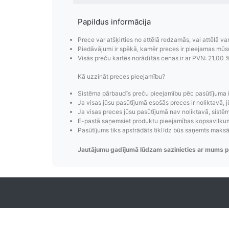
Papildus informācija
Prece var atšķirties no attēlā redzamās, vai attēlā va
Piedāvājumi ir spēkā, kamēr preces ir pieejamas mūs
Visās preču kartēs norādītās cenas ir ar PVN: 21,00 
Kā uzzināt preces pieejamību?
Pasūtījumu i
Sistēma pārbaudīs preču pieejamību pēc pasūtījuma 
Ja visas jūsu pasūtījumā esošās preces ir noliktavā, j
Ja visas preces jūsu pasūtījumā nav noliktavā, sistēma
Pasūtījumu statusa maiņas p
E-pastā saņemsiet produktu pieejamības kopsavilkumu
izsekošana, pasūtījumu 
Pasūtījums tiks apstrādāts tiklīdz būs saņemts maks
Jautājumu gadījumā lūdzam sazinieties ar mums p