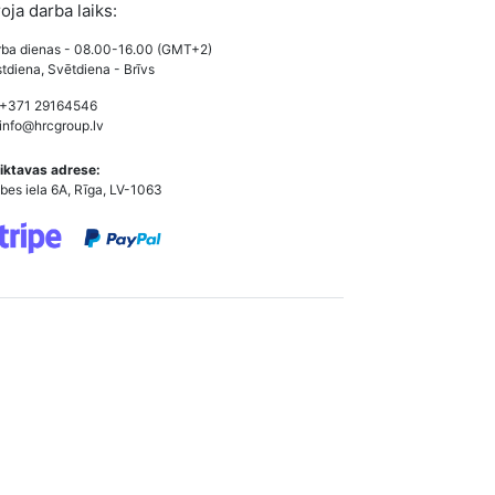
roja darba laiks:
ba dienas - 08.00-16.00 (GMT+2)
tdiena, Svētdiena - Brīvs
 +371 29164546
info@hrcgroup.lv
iktavas adrese:
bes iela 6A, Rīga, LV-1063