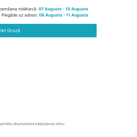
Paredzamā saņemšana noliktavā:
07 Augusts - 10 Augusts
likt Grozā
Piegāde uz adresi:
08 Augusts - 11 Augusts
agarinātu akumulatora kalpošanas laiku.