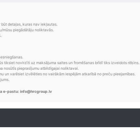
r būt detaļas, kuras nav iekļautas.
u/mūsu piegādātāju noliktavās.
%.
zsekošana
Saprotamas piegād
iesniegšanas.
ūs tiksiet novirzīti uz maksājuma saites un fromēšanas brīdī tiks izveidots rēķins.
 nosūtīs pieprasījumu atbildīgajai noliktavai.
aziņojumi, piegādes
Visi pieejamie piegādes veidi un t
 un varēsiet izvēlēties no vairākām iespējām atkarībā no preču pieejamības.
re-order u.c.
bez lietotāja konta iz
ājums.
a e-pastu: info@hrcgroup.lv