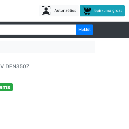
Autorizēties
Iepirkumu grozs
Meklēt
18V DFN350Z
jams