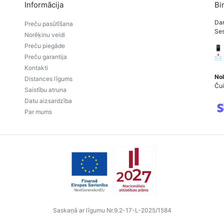
Informācija
Bi
Dar
Preču pasūtīšana
Ses
Norēķinu veidi
Preču piegāde
📱
Preču garantija
📩
Kontakti
Nol
Distances līgums
Čui
Saistību atruna
Datu aizsardzība
Par mums
Saskaņā ar līgumu Nr.9.2-17-L-2025/1584