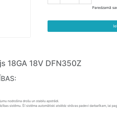
Ie
js 18GA 18V DFN350Z
ĪBAS:
jumu nodrošina drošu un stabilu apstrādi.
rdzības sistēmu. Šī sistēma automātiski atslēdz strāvas padevi darbarīkam, lai p