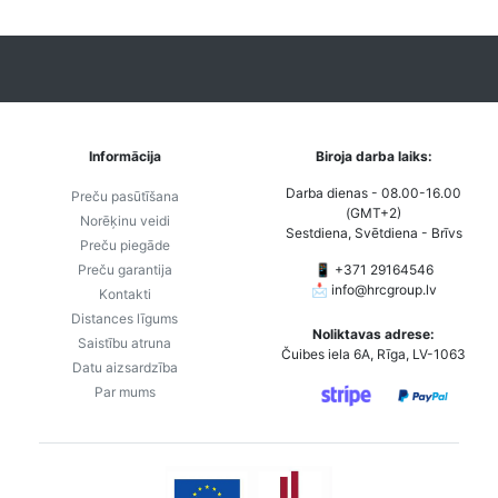
Informācija
Biroja darba laiks:
Darba dienas - 08.00-16.00
Preču pasūtīšana
(GMT+2)
Norēķinu veidi
Sestdiena, Svētdiena - Brīvs
Preču piegāde
Preču garantija
📱 +371 29164546
📩
info@hrcgroup.lv
Kontakti
Distances līgums
Noliktavas adrese:
Saistību atruna
Čuibes iela 6A, Rīga, LV-1063
Datu aizsardzība
Par mums