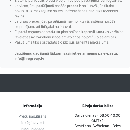
Sistēma pārbaudīs preču pieejamību pēc pasūtījuma iesniegšanas.
Ja visas jūsu pasūtījumā esošās preces ir noliktavā, jūs tiksiet
novirzīti uz maksājuma saites un fromēšanas brīdī tiks izveidots
rēķins.
Ja visas preces jūsu pasūtījumā nav noliktavā, sistēma nosūtīs
pieprasījumu atbildīgajai noliktavai.
E-pastā saņemsiet produktu pieejamības kopsavilkumu un varēsiet
Pasūtījumu statusa
Visi pieejamie
Apmaksa
izvēlēties no vairākām iespējām atkarībā no preču pieejamības.
maiņas
piegādes veidi un
Strip
Pasūtījums tiks apstrādāts tiklīdz būs saņemts maksājums.
paziņojumi,
to izmaksas bez
maks
Jautājumu gadījumā lūdzam sazinieties ar mums pa e-pastu:
Izsekošana,
lietotāja konta
PayPal 
info@hrcgroup.lv
Pasūtījumu re-
izveides.
parska
order u.c.
Informācija
Biroja darba laiks:
Darba dienas - 08.00-16.00
Preču pasūtīšana
(GMT+2)
Norēķinu veidi
Sestdiena, Svētdiena - Brīvs
Preču piegāde