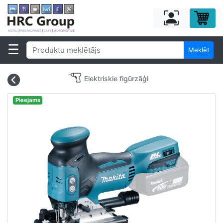
Meklēt
Elektriskie figūrzāģi
Pieejams