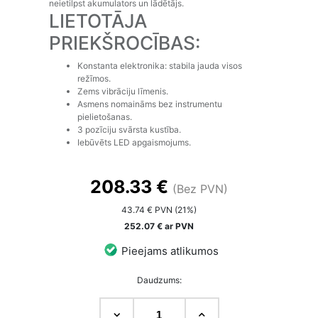
neietilpst akumulators un lādētājs.
LIETOTĀJA
PRIEKŠROCĪBAS:
Konstanta elektronika: stabila jauda visos
režīmos.
Zems vibrāciju līmenis.
Asmens nomaināms bez instrumentu
pielietošanas.
3 pozīciju svārsta kustība.
Iebūvēts LED apgaismojums.
208.33 €
(Bez PVN)
43.74 € PVN (21%)
252.07 € ar PVN
Pieejams atlikumos
Daudzums: