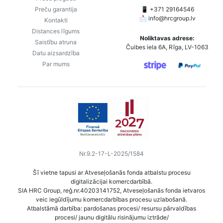
Preču garantija
📱 +371 29164546
📩
info@hrcgroup.lv
Kontakti
Distances līgums
Noliktavas adrese:
Saistību atruna
Čuibes iela 6A, Rīga, LV-1063
Datu aizsardzība
Par mums
Nr.9.2-17-L-2025/1584
Šī vietne tapusi ar Atveseļošanās fonda atbalstu procesu
digitalizācijai komercdarbībā.
SIA HRC Group, reģ.nr.40203141752, Atveseļošanās fonda ietvaros
veic iegūldījumu komercdarbības procesu uzlabošanā.
Atbalstāmā darbība: pardošanas procesi/ resursu pārvaldības
procesi/ jaunu digitālu risinājumu iztrāde/