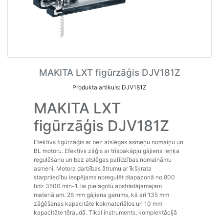
MAKITA LXT figūrzāģis DJV181Z
Produkta artikuls: DJV181Z
MAKITA LXT
figūrzāģis DJV181Z
Efektīvs figūrzāģis ar bez atslēgas asmeņu nomaiņu un
BL motoru. Efektīvs zāģis ar trīspakāpju gājiena leņķa
regulēšanu un bez atslēgas palīdzības nomaināmu
asmeni. Motora darbības ātrumu ar īkšķrata
starpniecību iespējams noregulēt diapazonā no 800
līdz 3500 min-1, lai pielāgotu apstrādājamajam
materiālam. 26 mm gājiena garums, kā arī 135 mm
zāģēšanas kapacitāte kokmateriālos un 10 mm
kapacitāte tēraudā. Tikai instruments, komplektācijā