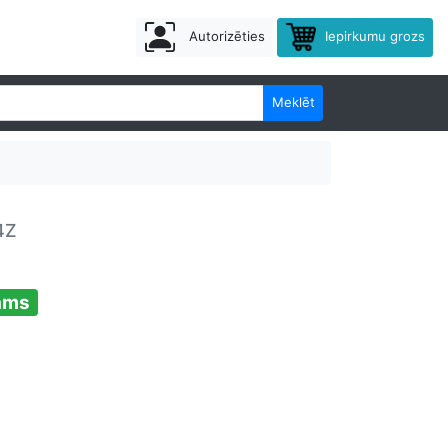
Autorizēties
Iepirkumu grozs
Meklēt
4Z
ams