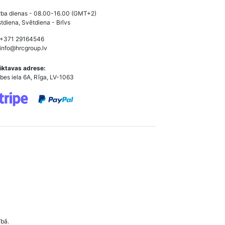
ba dienas - 08.00-16.00 (GMT+2)
tdiena, Svētdiena - Brīvs
 +371 29164546
info@hrcgroup.lv
iktavas adrese:
bes iela 6A, Rīga, LV-1063
ībā.