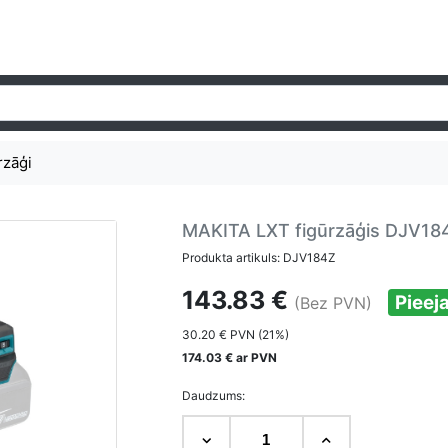
rzāģi
MAKITA LXT figūrzāģis DJV18
Produkta artikuls: DJV184Z
143.83 €
Pieej
(Bez PVN)
30.20 € PVN (21%)
174.03 € ar PVN
Daudzums: