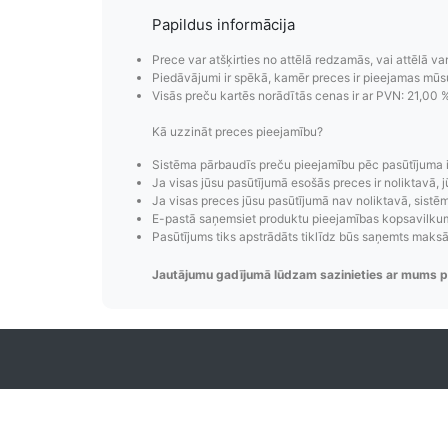
Papildus informācija
Prece var atšķirties no attēlā redzamās, vai attēlā va
Piedāvājumi ir spēkā, kamēr preces ir pieejamas mūs
Visās preču kartēs norādītās cenas ir ar PVN: 21,00 
Kā uzzināt preces pieejamību?
Pasūtījumu i
Sistēma pārbaudīs preču pieejamību pēc pasūtījuma 
Ja visas jūsu pasūtījumā esošās preces ir noliktavā, j
Ja visas preces jūsu pasūtījumā nav noliktavā, sistēma
Pasūtījumu statusa maiņas p
E-pastā saņemsiet produktu pieejamības kopsavilkumu
izsekošana, pasūtījumu 
Pasūtījums tiks apstrādāts tiklīdz būs saņemts maks
Jautājumu gadījumā lūdzam sazinieties ar mums p