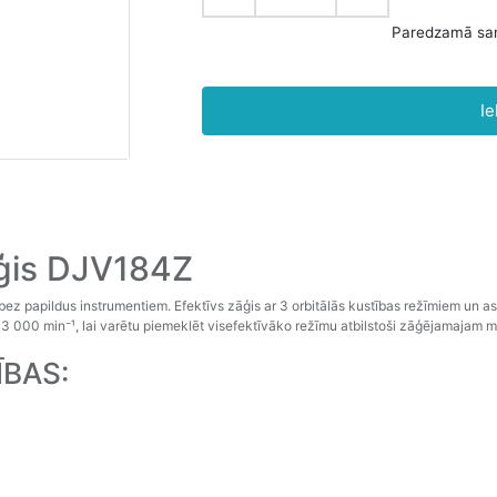
Ie
ģis DJV184Z
bez papildus instrumentiem. Efektīvs zāģis ar 3 orbitālās kustības režīmiem un
z 3 000 min⁻¹, lai varētu piemeklēt visefektīvāko režīmu atbilstoši zāģējamajam
ĪBAS: