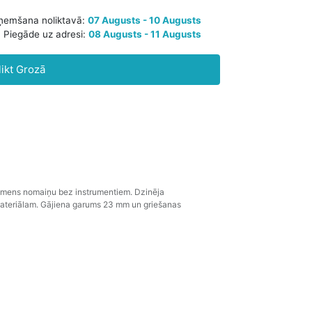
Paredzamā saņemšana noliktavā:
07 Augusts - 10 Augusts
likt Grozā
Piegāde uz adresi:
08 Augusts - 11 Augusts
 asmens nomaiņu bez instrumentiem. Dzinēja
 materiālam. Gājiena garums 23 mm un griešanas