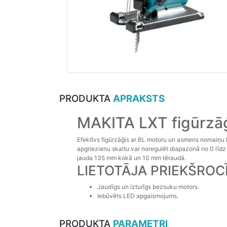
PRODUKTA
APRAKSTS
MAKITA LXT figūrzā
Efektīvs figūrzāģis ar BL motoru un asmens nomaiņu 
apgriezienu skaitu var noregulēt diapazonā no 0 līd
jauda 135 mm kokā un 10 mm tēraudā.
LIETOTĀJA PRIEKŠROC
Jaudīgs un izturīgs bezsuku motors.
Iebūvēts LED apgaismojums.
PRODUKTA
PARAMETRI