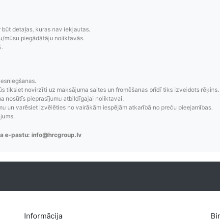
r būt detaļas, kuras nav iekļautas.
u/mūsu piegādātāju noliktavās.
%.
zsekošana
Saprotamas piegād
iesniegšanas.
ūs tiksiet novirzīti uz maksājuma saites un fromēšanas brīdī tiks izveidots rēķins.
 nosūtīs pieprasījumu atbildīgajai noliktavai.
aziņojumi, piegādes
Visi pieejamie piegādes veidi un t
 un varēsiet izvēlēties no vairākām iespējām atkarībā no preču pieejamības.
re-order u.c.
bez lietotāja konta iz
ājums.
a e-pastu: info@hrcgroup.lv
Informācija
Bi