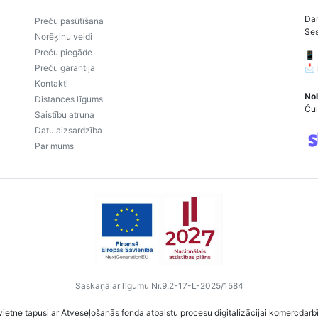
Dar
Preču pasūtīšana
Ses
Norēķinu veidi
Preču piegāde
📱
Preču garantija
📩
Kontakti
Nol
Distances līgums
Čui
Saistību atruna
Datu aizsardzība
Par mums
Saskaņā ar līgumu Nr.9.2-17-L-2025/1584
vietne tapusi ar Atveseļošanās fonda atbalstu procesu digitalizācijai komercdarb