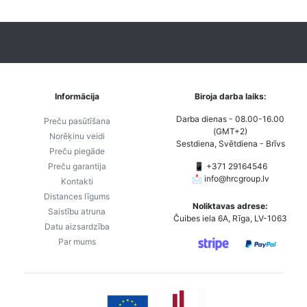
Informācija
Biroja darba laiks:
Darba dienas - 08.00-16.00
Preču pasūtīšana
(GMT+2)
Norēķinu veidi
Sestdiena, Svētdiena - Brīvs
Preču piegāde
Preču garantija
📱 +371 29164546
📩
info@hrcgroup.lv
Kontakti
Distances līgums
Noliktavas adrese:
Saistību atruna
Čuibes iela 6A, Rīga, LV-1063
Datu aizsardzība
Par mums