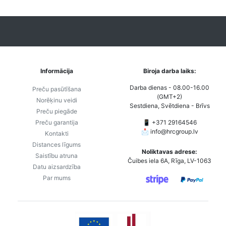
Informācija
Biroja darba laiks:
Darba dienas - 08.00-16.00
Preču pasūtīšana
(GMT+2)
Norēķinu veidi
Sestdiena, Svētdiena - Brīvs
Preču piegāde
Preču garantija
📱 +371 29164546
📩
info@hrcgroup.lv
Kontakti
Distances līgums
Noliktavas adrese:
Saistību atruna
Čuibes iela 6A, Rīga, LV-1063
Datu aizsardzība
Par mums