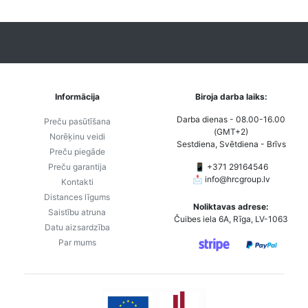
Informācija
Biroja darba laiks:
Darba dienas - 08.00-16.00
Preču pasūtīšana
(GMT+2)
Norēķinu veidi
Sestdiena, Svētdiena - Brīvs
Preču piegāde
Preču garantija
📱 +371 29164546
📩
info@hrcgroup.lv
Kontakti
Distances līgums
Noliktavas adrese:
Saistību atruna
Čuibes iela 6A, Rīga, LV-1063
Datu aizsardzība
Par mums