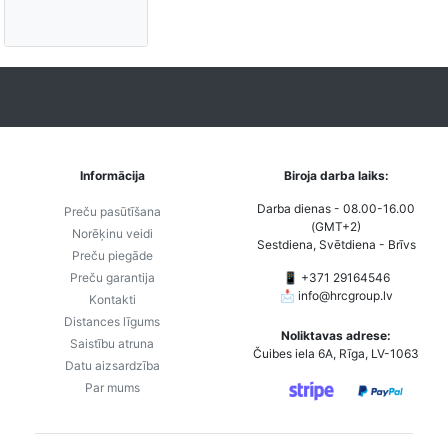
Informācija
Biroja darba laiks:
Darba dienas - 08.00-16.00
Preču pasūtīšana
(GMT+2)
Norēķinu veidi
Sestdiena, Svētdiena - Brīvs
Preču piegāde
Preču garantija
📱 +371 29164546
📩
info@hrcgroup.lv
Kontakti
Distances līgums
Noliktavas adrese:
Saistību atruna
Čuibes iela 6A, Rīga, LV-1063
Datu aizsardzība
Par mums