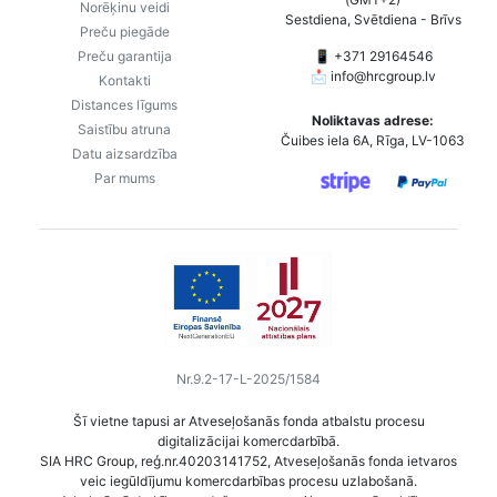
Norēķinu veidi
Sestdiena, Svētdiena - Brīvs
Preču piegāde
Preču garantija
📱 +371 29164546
📩
info@hrcgroup.lv
Kontakti
Distances līgums
Noliktavas adrese:
Saistību atruna
Čuibes iela 6A, Rīga, LV-1063
Datu aizsardzība
Par mums
Nr.9.2-17-L-2025/1584
Šī vietne tapusi ar Atveseļošanās fonda atbalstu procesu
digitalizācijai komercdarbībā.
SIA HRC Group, reģ.nr.40203141752, Atveseļošanās fonda ietvaros
veic iegūldījumu komercdarbības procesu uzlabošanā.