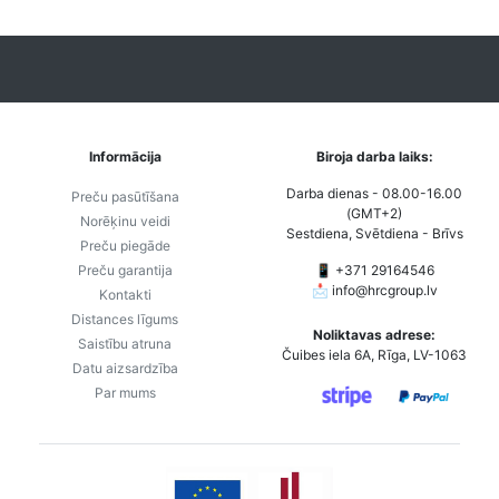
Informācija
Biroja darba laiks:
Darba dienas - 08.00-16.00
Preču pasūtīšana
(GMT+2)
Norēķinu veidi
Sestdiena, Svētdiena - Brīvs
Preču piegāde
Preču garantija
📱 +371 29164546
📩
info@hrcgroup.lv
Kontakti
Distances līgums
Noliktavas adrese:
Saistību atruna
Čuibes iela 6A, Rīga, LV-1063
Datu aizsardzība
Par mums