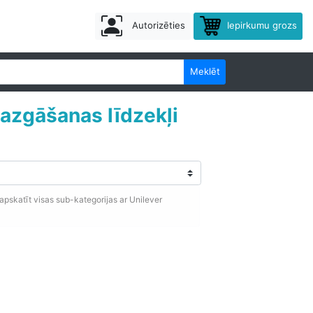
Autorizēties
Iepirkumu grozs
Meklēt
mazgāšanas līdzekļi
apskatīt visas sub-kategorijas ar Unilever