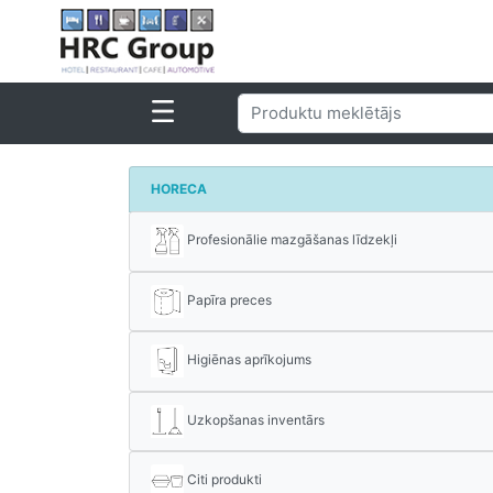
HORECA
Profesionālie mazgāšanas līdzekļi
Papīra preces
Higiēnas aprīkojums
Uzkopšanas inventārs
Citi produkti