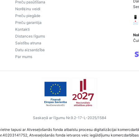
Dar
Preču pasūtīšana
Ses
Norēķinu veidi
Preču piegāde
📱
Preču garantija
📩
Kontakti
Nol
Distances līgums
Čui
Saistību atruna
Datu aizsardzība
Par mums
Saskaņā ar līgumu Nr.9.2-17-L-2025/1584
vietne tapusi ar Atveseļošanās fonda atbalstu procesu digitalizācijai komercdarb
nr.40203141752, Atveseļošanās fonda ietvaros veic iegūldījumu komercdarbības