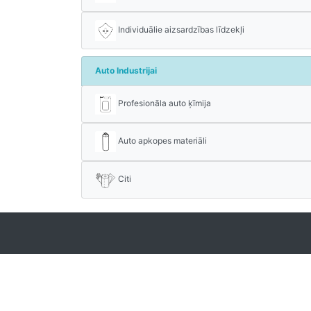
Individuālie aizsardzības līdzekļi
Auto Industrijai
Profesionāla auto ķīmija
Auto apkopes materiāli
Citi