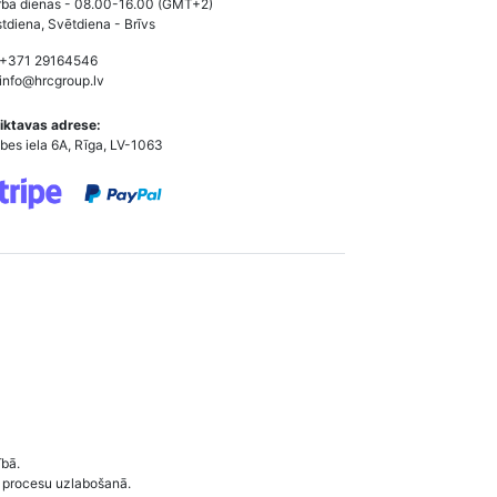
ba dienas - 08.00-16.00 (GMT+2)
tdiena, Svētdiena - Brīvs
 +371 29164546
info@hrcgroup.lv
iktavas adrese:
bes iela 6A, Rīga, LV-1063
ībā.
 procesu uzlabošanā.