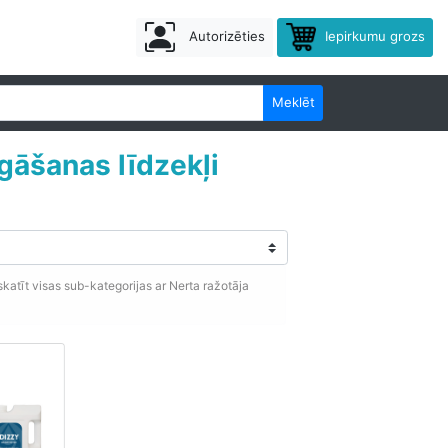
Autorizēties
Iepirkumu grozs
Meklēt
gāšanas līdzekļi
katīt visas sub-kategorijas ar Nerta ražotāja