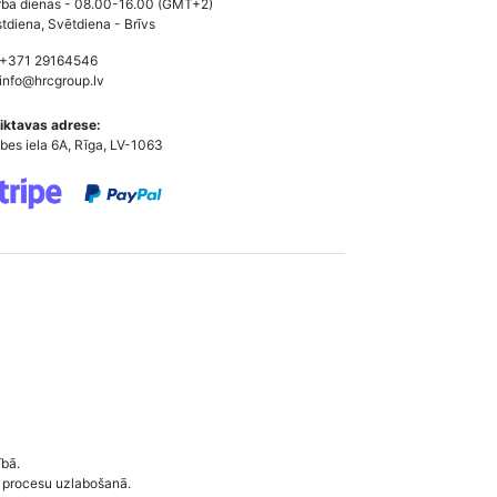
ba dienas - 08.00-16.00 (GMT+2)
tdiena, Svētdiena - Brīvs
 +371 29164546
info@hrcgroup.lv
iktavas adrese:
bes iela 6A, Rīga, LV-1063
ībā.
 procesu uzlabošanā.