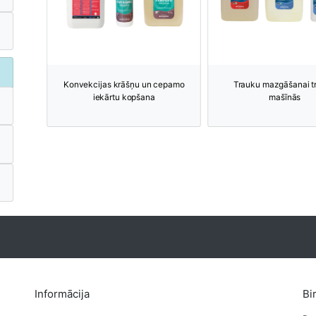
Konvekcijas krāšņu un cepamo
Trauku mazgāšanai t
iekārtu kopšana
mašīnās
Informācija
Bi