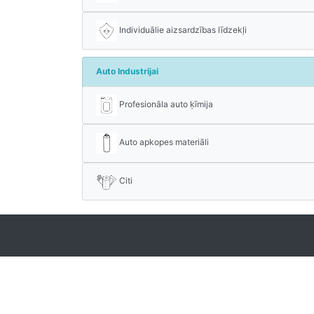
Individuālie aizsardzības līdzekļi
Auto Industrijai
Profesionāla auto ķīmija
Auto apkopes materiāli
Citi