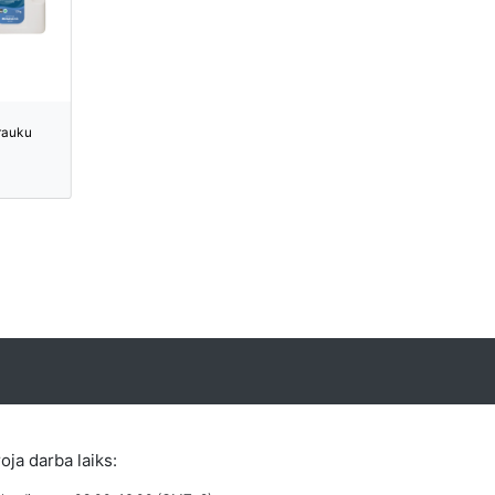
rauku
roja darba laiks: