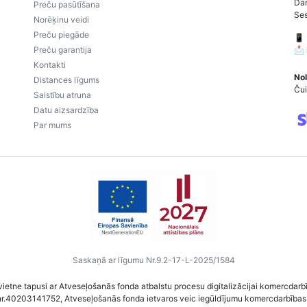
Dar
Preču pasūtīšana
Ses
Norēķinu veidi
Preču piegāde
📱
Preču garantija
📩
Kontakti
Nol
Distances līgums
Čui
Saistību atruna
Datu aizsardzība
Par mums
Saskaņā ar līgumu Nr.9.2-17-L-2025/1584
vietne tapusi ar Atveseļošanās fonda atbalstu procesu digitalizācijai komercdarb
nr.40203141752, Atveseļošanās fonda ietvaros veic iegūldījumu komercdarbības