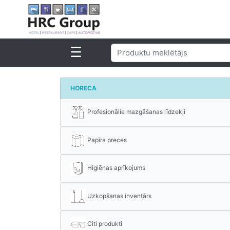
HORECA
Profesionālie mazgāšanas līdzekļi
Papīra preces
Higiēnas aprīkojums
Uzkopšanas inventārs
Citi produkti