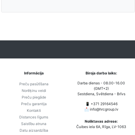
Informācija
Biroja darba laiks:
Darba dienas - 08.00-16.00
Preču pasūtīšana
(GMT+2)
Norēķinu veidi
Sestdiena, Svētdiena - Brīvs
Preču piegāde
Preču garantija
📱 +371 29164546
📩
info@hrcgroup.lv
Kontakti
Distances līgums
Noliktavas adrese:
Saistību atruna
Čuibes iela 6A, Rīga, LV-1063
Datu aizsardzība