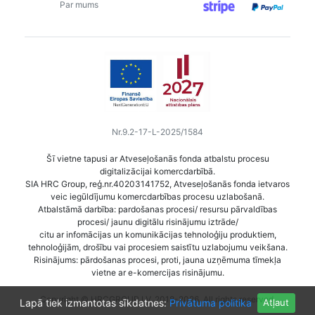
Par mums
Nr.9.2-17-L-2025/1584
Šī vietne tapusi ar Atveseļošanās fonda atbalstu procesu
digitalizācijai komercdarbībā.
SIA HRC Group, reģ.nr.40203141752, Atveseļošanās fonda ietvaros
veic iegūldījumu komercdarbības procesu uzlabošanā.
Atbalstāmā darbība: pardošanas procesi/ resursu pārvaldības
procesi/ jaunu digitālu risinājumu iztrāde/
citu ar infomācijas un komunikācijas tehnoloģiju produktiem,
tehnoloģijām, drošību vai procesiem saistītu uzlabojumu veikšana.
Risinājums: pārdošanas procesi, proti, jauna uzņēmuma tīmekļa
vietne ar e-komercijas risinājumu.
Copyright © HRCGROUP.LV, 2018-2026. All rights reserved.
Lapā tiek izmantotas sīkdatnes:
Privātuma politika
Atļaut