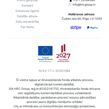
Preču garantija
📱 +371 29164546
📩
info@hrcgroup.lv
Kontakti
Distances līgums
Noliktavas adrese:
Saistību atruna
Čuibes iela 6A, Rīga, LV-1063
Datu aizsardzība
Par mums
Nr.9.2-17-L-2025/1584
Šī vietne tapusi ar Atveseļošanās fonda atbalstu procesu
digitalizācijai komercdarbībā.
SIA HRC Group, reģ.nr.40203141752, Atveseļošanās fonda ietvaros
veic iegūldījumu komercdarbības procesu uzlabošanā.
Atbalstāmā darbība: pardošanas procesi/ resursu pārvaldības
procesi/ jaunu digitālu risinājumu iztrāde/
citu ar infomācijas un komunikācijas tehnoloģiju produktiem,