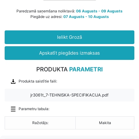
Paredzamā saņemšana noliktavā:
06 Augusts - 09 Augusts
Piegāde uz adresi:
07 Augusts - 10 Augusts
Ielikt Grozā
Apskatīt piegādes izmaksas
PRODUKTA
PARAMETRI
Produkta saistītie faili:
jr3061t_7-TEHNISKA-SPECIFIKACIJA.pdf
Parametru tabula:
Ražotājs:
Makita