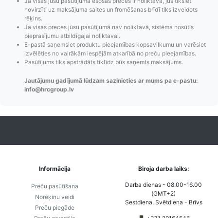
Ja visas jūsu pasūtījumā esošās preces ir noliktavā, jūs tiksiet
novirzīti uz maksājuma saites un fromēšanas brīdī tiks izveidots
rēķins.
Ja visas preces jūsu pasūtījumā nav noliktavā, sistēma nosūtīs
pieprasījumu atbildīgajai noliktavai.
E-pastā saņemsiet produktu pieejamības kopsavilkumu un varēsiet
Pasūtījumu statusa
Visi pieejamie
Apmaksa
izvēlēties no vairākām iespējām atkarībā no preču pieejamības.
maiņas
piegādes veidi un
Strip
Pasūtījums tiks apstrādāts tiklīdz būs saņemts maksājums.
paziņojumi,
to izmaksas bez
maks
Izsekošana,
lietotāja konta
PayPal 
Jautājumu gadījumā lūdzam sazinieties ar mums pa e-pastu:
info@hrcgroup.lv
Pasūtījumu re-
izveides.
parska
order u.c.
Informācija
Biroja darba laiks:
Darba dienas - 08.00-16.00
Preču pasūtīšana
(GMT+2)
Norēķinu veidi
Sestdiena, Svētdiena - Brīvs
Preču piegāde