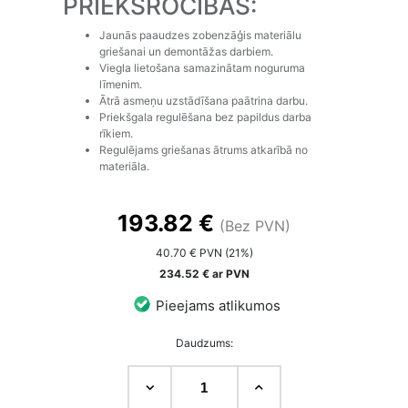
PRIEKŠROCĪBAS:
Jaunās paaudzes zobenzāģis materiālu
griešanai un demontāžas darbiem.
Viegla lietošana samazinātam noguruma
līmenim.
Ātrā asmeņu uzstādīšana paātrina darbu.
Priekšgala regulēšana bez papildus darba
rīkiem.
Regulējams griešanas ātrums atkarībā no
materiāla.
193.82 €
(Bez PVN)
40.70 € PVN (21%)
234.52 € ar PVN
Pieejams atlikumos
Daudzums: