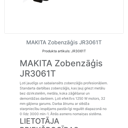
MAKITA Zobenzāģis JR3061T
Produkta artikuls: JR3061T
MAKITA Zobenzāģis
JR3061T
Ļoti jaudīgs un sabalansēts zobenzāģis profesionāļiem.
Standarta darbības zobenzāģis, kas ļauj griezt metālu
bez dzirkstelēm, metāla, koka zāģēšanai un
demontāžas darbiem. Ļoti efektīvs 1250 W motors, 32
mm gājiena garums. Darba ātrumu ar slēdža
starpniecību iespējams pastāvīgi regulēt diapazonā no
0 līdz 3000 min-1. Ātrās asmens nomaiņas sistēma.
LIETOTĀJA