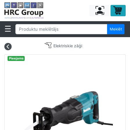
Meklēt
Elektriskie zāģi
Pieejams