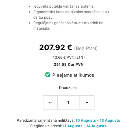
Iebūvēta putekļu vākšanas sistēma.
Ergonomisks korpusa dizains nodrošina labu
darba pozu.
Regulējams griešanas ātrums atkarībā no
materiāla.
207.92 €
(Bez PVN)
43.66 € PVN (21%)
251.58 € ar PVN
Pieejams atlikumos
Daudzums:
Paredzamā saņemšana noliktavā:
10 Augusts - 13 Augusts
Piegāde uz adresi:
11 Augusts - 14 Augusts