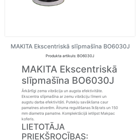
MAKITA Ekscentriskā slīpmašīna BO6030J
Produkta artikuls: BO6030J
MAKITA Ekscentriskā
slīpmašīna BO6030J
Ārkārtīgi zema vibrācija un augsta efektivitāte.
Ekscentra slīpmašīna ar zemu vibrāciju līmeni un
augstu darba efektivitāti. Putekļu savākšana caur
pamatnes atverēm. Ātruma regulēšanas īkšķrats un 150
mm diametra pamatne. Komplektācijā ietilpst Makpac
koferis.
LIETOTĀJA
PRIEKŠROCĪBAS: