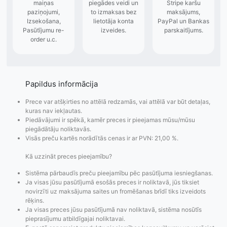
Papildus informācija
Prece var atšķirties no attēlā redzamās, vai attēlā var būt detaļas,
kuras nav iekļautas.
Piedāvājumi ir spēkā, kamēr preces ir pieejamas mūsu/mūsu
piegādātāju noliktavās.
Visās preču kartēs norādītās cenas ir ar PVN: 21,00 %.
Kā uzzināt preces pieejamību?
Sistēma pārbaudīs preču pieejamību pēc pasūtījuma iesniegšanas.
Ja visas jūsu pasūtījumā esošās preces ir noliktavā, jūs tiksiet
novirzīti uz maksājuma saites un fromēšanas brīdī tiks izveidots
rēķins.
Ja visas preces jūsu pasūtījumā nav noliktavā, sistēma nosūtīs
Pasūtījumu statusa
Visi pieejamie
Apmaksa
pieprasījumu atbildīgajai noliktavai.