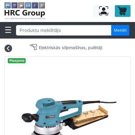
Meklēt
Elektriskās slīpmašīnas, pulētāji
Pieejams