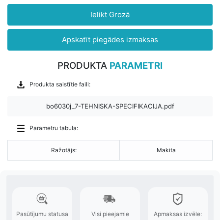
Ielikt Grozā
Apskatīt piegādes izmaksas
PRODUKTA
PARAMETRI
Produkta saistītie faili:
bo6030j_7-TEHNISKA-SPECIFIKACIJA.pdf
Parametru tabula:
Ražotājs:
Makita