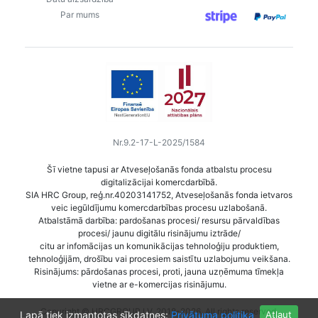
Par mums
Nr.9.2-17-L-2025/1584
Šī vietne tapusi ar Atveseļošanās fonda atbalstu procesu
digitalizācijai komercdarbībā.
SIA HRC Group, reģ.nr.40203141752, Atveseļošanās fonda ietvaros
veic iegūldījumu komercdarbības procesu uzlabošanā.
Atbalstāmā darbība: pardošanas procesi/ resursu pārvaldības
procesi/ jaunu digitālu risinājumu iztrāde/
citu ar infomācijas un komunikācijas tehnoloģiju produktiem,
tehnoloģijām, drošību vai procesiem saistītu uzlabojumu veikšana.
Risinājums: pārdošanas procesi, proti, jauna uzņēmuma tīmekļa
vietne ar e-komercijas risinājumu.
Copyright © HRCGROUP.LV, 2018-2026. All rights reserved.
Lapā tiek izmantotas sīkdatnes:
Privātuma politika
Atļaut