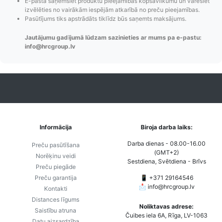
E-pastā saņemsiet produktu pieejamības kopsavilkumu un varēsiet
maiņas
piegādes veidi un
Strip
izvēlēties no vairākām iespējām atkarībā no preču pieejamības.
paziņojumi,
to izmaksas bez
maks
Pasūtījums tiks apstrādāts tiklīdz būs saņemts maksājums.
Izsekošana,
lietotāja konta
PayPal 
Pasūtījumu re-
izveides.
parska
Jautājumu gadījumā lūdzam sazinieties ar mums pa e-pastu:
info@hrcgroup.lv
order u.c.
Informācija
Biroja darba laiks:
Darba dienas - 08.00-16.00
Preču pasūtīšana
(GMT+2)
Norēķinu veidi
Sestdiena, Svētdiena - Brīvs
Preču piegāde
Preču garantija
📱 +371 29164546
📩
info@hrcgroup.lv
Kontakti
Distances līgums
Noliktavas adrese:
Saistību atruna
Čuibes iela 6A, Rīga, LV-1063
Datu aizsardzība