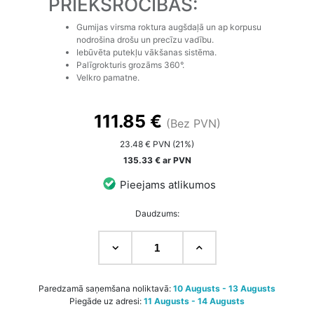
PRIEKŠROCĪBAS:
Gumijas virsma roktura augšdaļā un ap korpusu
nodrošina drošu un precīzu vadību.
Iebūvēta putekļu vākšanas sistēma.
Palīgrokturis grozāms 360°.
Velkro pamatne.
111.85 €
(Bez PVN)
23.48 € PVN (21%)
135.33 € ar PVN
Pieejams atlikumos
Daudzums:
Paredzamā saņemšana noliktavā:
10 Augusts - 13 Augusts
Piegāde uz adresi:
11 Augusts - 14 Augusts