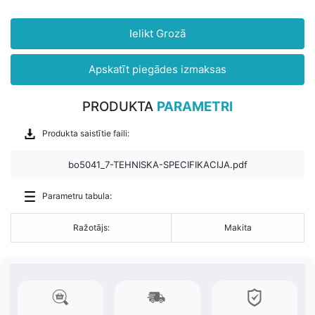
Ielikt Grozā
Apskatīt piegādes izmaksas
PRODUKTA
PARAMETRI
Produkta saistītie faili:
bo5041_7-TEHNISKA-SPECIFIKACIJA.pdf
Parametru tabula:
Ražotājs:
Makita