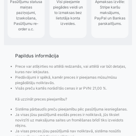
Papildus informācija
Prece var atšķirties no attēlā redzamās, vai attēlā var būt detaļas,
kuras nav iekļautas.
Piedāvājumi ir spēkā, kamēr preces ir pieejamas mūsu/mūsu
piegādātāju noliktavās.
Visās preču kartēs norādītās cenas ir ar PVN: 21,00 %.
Kā uzzināt preces pieejamību?
Sistēma pārbaudīs preču pieejamību pēc pasūtījuma iesniegšanas.
Ja visas jūsu pasūtījumā esošās preces ir noliktavā, jūs tiksiet
novirzīti uz maksājuma saites un fromēšanas brīdī tiks izveidots
rēķins.
Ja visas preces jūsu pasūtījumā nav noliktavā, sistēma nosūtīs