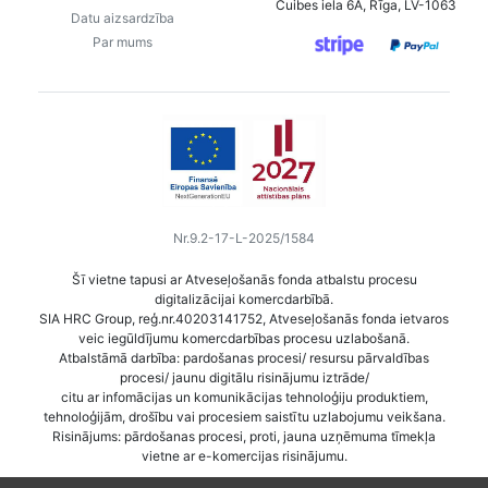
Čuibes iela 6A, Rīga, LV-1063
Datu aizsardzība
Par mums
Nr.9.2-17-L-2025/1584
Šī vietne tapusi ar Atveseļošanās fonda atbalstu procesu
digitalizācijai komercdarbībā.
SIA HRC Group, reģ.nr.40203141752, Atveseļošanās fonda ietvaros
veic iegūldījumu komercdarbības procesu uzlabošanā.
Atbalstāmā darbība: pardošanas procesi/ resursu pārvaldības
procesi/ jaunu digitālu risinājumu iztrāde/
citu ar infomācijas un komunikācijas tehnoloģiju produktiem,
tehnoloģijām, drošību vai procesiem saistītu uzlabojumu veikšana.
Risinājums: pārdošanas procesi, proti, jauna uzņēmuma tīmekļa
vietne ar e-komercijas risinājumu.