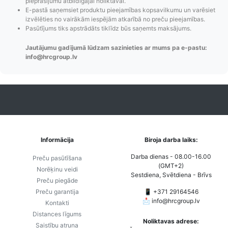
pieprasījumu atbildīgajai noliktavai.
Pasūtījumu statusa
Visi pieejamie
Apmaksa
E-pastā saņemsiet produktu pieejamības kopsavilkumu un varēsiet
maiņas
piegādes veidi un
Strip
izvēlēties no vairākām iespējām atkarībā no preču pieejamības.
paziņojumi,
to izmaksas bez
maks
Pasūtījums tiks apstrādāts tiklīdz būs saņemts maksājums.
Izsekošana,
lietotāja konta
PayPal 
Jautājumu gadījumā lūdzam sazinieties ar mums pa e-pastu:
Pasūtījumu re-
izveides.
parska
info@hrcgroup.lv
order u.c.
Informācija
Biroja darba laiks:
Darba dienas - 08.00-16.00
Preču pasūtīšana
(GMT+2)
Norēķinu veidi
Sestdiena, Svētdiena - Brīvs
Preču piegāde
Preču garantija
📱 +371 29164546
📩
info@hrcgroup.lv
Kontakti
Distances līgums
Noliktavas adrese:
Saistību atruna