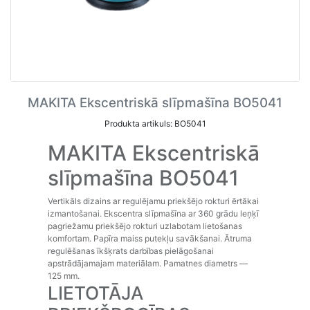
MAKITA Ekscentriskā slīpmašīna BO5041
Produkta artikuls: BO5041
MAKITA Ekscentriskā
slīpmašīna BO5041
Vertikāls dizains ar regulējamu priekšējo rokturi ērtākai
izmantošanai. Ekscentra slīpmašīna ar 360 grādu leņķī
pagriežamu priekšējo rokturi uzlabotam lietošanas
komfortam. Papīra maiss putekļu savākšanai. Ātruma
regulēšanas īkšķrats darbības pielāgošanai
apstrādājamajam materiālam. Pamatnes diametrs ―
125 mm.
LIETOTĀJA