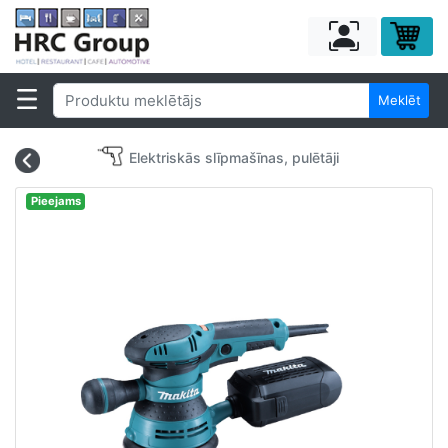
Meklēt
Elektriskās slīpmašīnas, pulētāji
Pieejams