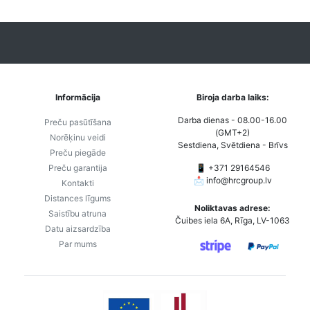
Informācija
Biroja darba laiks:
Darba dienas - 08.00-16.00
Preču pasūtīšana
(GMT+2)
Norēķinu veidi
Sestdiena, Svētdiena - Brīvs
Preču piegāde
Preču garantija
📱 +371 29164546
📩
info@hrcgroup.lv
Kontakti
Distances līgums
Noliktavas adrese:
Saistību atruna
Čuibes iela 6A, Rīga, LV-1063
Datu aizsardzība
Par mums