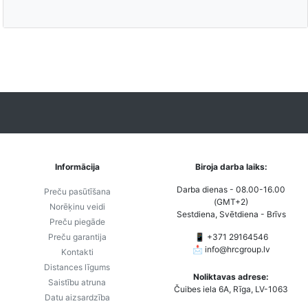
Informācija
Biroja darba laiks:
Darba dienas - 08.00-16.00
Preču pasūtīšana
(GMT+2)
Norēķinu veidi
Sestdiena, Svētdiena - Brīvs
Preču piegāde
Preču garantija
📱 +371 29164546
📩
info@hrcgroup.lv
Kontakti
Distances līgums
Noliktavas adrese:
Saistību atruna
Čuibes iela 6A, Rīga, LV-1063
Datu aizsardzība