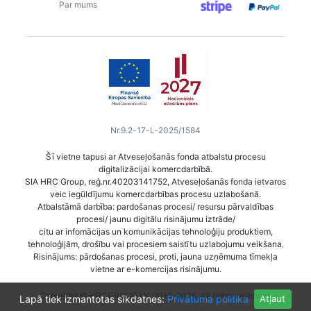
Par mums
Nr.9.2-17-L-2025/1584
Šī vietne tapusi ar Atveseļošanās fonda atbalstu procesu
digitalizācijai komercdarbībā.
SIA HRC Group, reģ.nr.40203141752, Atveseļošanās fonda ietvaros
veic iegūldījumu komercdarbības procesu uzlabošanā.
Atbalstāmā darbība: pardošanas procesi/ resursu pārvaldības
procesi/ jaunu digitālu risinājumu iztrāde/
citu ar infomācijas un komunikācijas tehnoloģiju produktiem,
tehnoloģijām, drošību vai procesiem saistītu uzlabojumu veikšana.
Risinājums: pārdošanas procesi, proti, jauna uzņēmuma tīmekļa
vietne ar e-komercijas risinājumu.
Copyright © HRCGROUP.LV, 2018-2026. All rights reserved.
Lapā tiek izmantotas sīkdatnes:
Privātuma politika
Atļaut