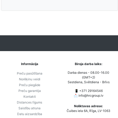
Informācija
Biroja darba laiks:
Darba dienas - 08.00-16.00
Preču pasūtīšana
(GMT+2)
Norēķinu veidi
Sestdiena, Svētdiena - Brīvs
Preču piegāde
Preču garantija
📱 +371 29164546
📩
info@hrcgroup.lv
Kontakti
Distances līgums
Noliktavas adrese:
Saistību atruna
Čuibes iela 6A, Rīga, LV-1063
Datu aizsardzība