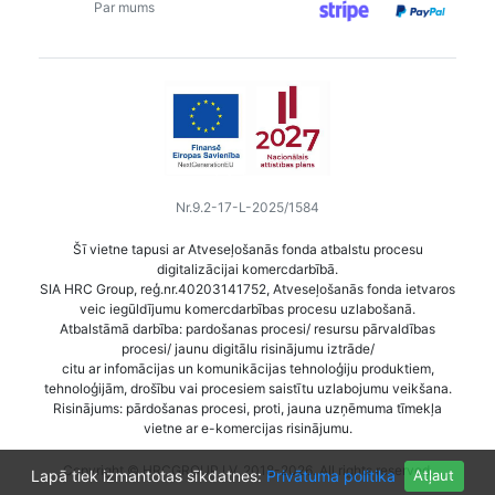
Par mums
Nr.9.2-17-L-2025/1584
Šī vietne tapusi ar Atveseļošanās fonda atbalstu procesu
digitalizācijai komercdarbībā.
SIA HRC Group, reģ.nr.40203141752, Atveseļošanās fonda ietvaros
veic iegūldījumu komercdarbības procesu uzlabošanā.
Atbalstāmā darbība: pardošanas procesi/ resursu pārvaldības
procesi/ jaunu digitālu risinājumu iztrāde/
citu ar infomācijas un komunikācijas tehnoloģiju produktiem,
tehnoloģijām, drošību vai procesiem saistītu uzlabojumu veikšana.
Risinājums: pārdošanas procesi, proti, jauna uzņēmuma tīmekļa
vietne ar e-komercijas risinājumu.
Copyright © HRCGROUP.LV, 2018-2026. All rights reserved.
Lapā tiek izmantotas sīkdatnes:
Privātuma politika
Atļaut