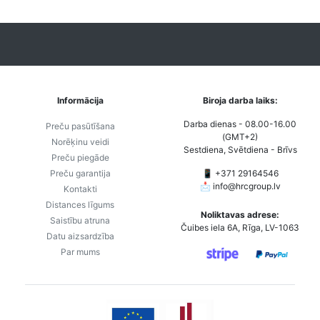
Informācija
Biroja darba laiks:
Darba dienas - 08.00-16.00
Preču pasūtīšana
(GMT+2)
Norēķinu veidi
Sestdiena, Svētdiena - Brīvs
Preču piegāde
Preču garantija
📱 +371 29164546
📩
info@hrcgroup.lv
Kontakti
Distances līgums
Noliktavas adrese:
Saistību atruna
Čuibes iela 6A, Rīga, LV-1063
Datu aizsardzība
Par mums