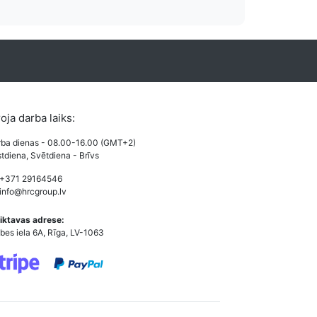
roja darba laiks:
ba dienas - 08.00-16.00 (GMT+2)
tdiena, Svētdiena - Brīvs
 +371 29164546
info@hrcgroup.lv
iktavas adrese:
bes iela 6A, Rīga, LV-1063