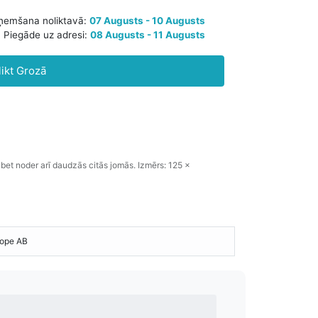
Paredzamā saņemšana noliktavā:
07 Augusts - 10 Augusts
likt Grozā
Piegāde uz adresi:
08 Augusts - 11 Augusts
bet
noder
arī
daudzās
citās
jomās
.
Izmērs: 125 x
ope AB