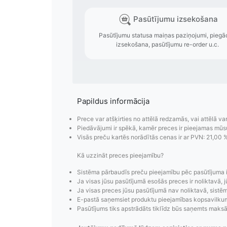
Papildus informācija
Prece var atšķirties no attēlā redzamās, vai attēlā va
Piedāvājumi ir spēkā, kamēr preces ir pieejamas mūs
Pasūtījumu i
Visās preču kartēs norādītās cenas ir ar PVN: 21,00 
Kā uzzināt preces pieejamību?
Pasūtījumu statusa maiņas p
izsekošana, pasūtījumu 
Sistēma pārbaudīs preču pieejamību pēc pasūtījuma 
Ja visas jūsu pasūtījumā esošās preces ir noliktavā, j
Ja visas preces jūsu pasūtījumā nav noliktavā, sistēma
E-pastā saņemsiet produktu pieejamības kopsavilkumu
Pasūtījums tiks apstrādāts tiklīdz būs saņemts maks