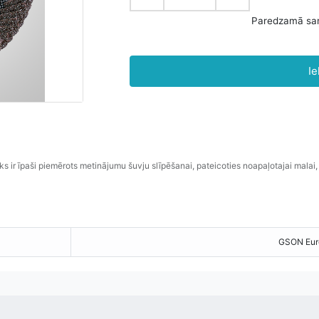
Ie
ks
ir
īpaši
piemērots
metinājumu šuvju
slīpēšanai
,
pateicoties
noapaļotajai
malai
,
GSON Eur