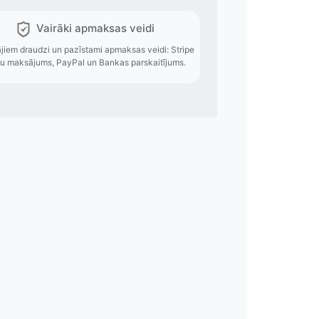
es izmaksas
Vairāki apmaksas
o izmaksas pieejamas
Lietotājiem draudzi un pazīstami apmak
veides.
karšu maksājums, PayPal un Bankas 