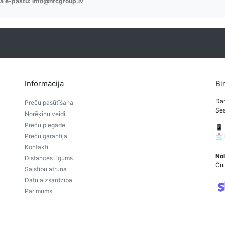
a e-pastu: info@hrcgroup.lv
Informācija
Bi
Dar
Preču pasūtīšana
Ses
Norēķinu veidi
Preču piegāde
📱
Preču garantija
📩
Kontakti
Nol
Distances līgums
Čui
Saistību atruna
Datu aizsardzība
Par mums