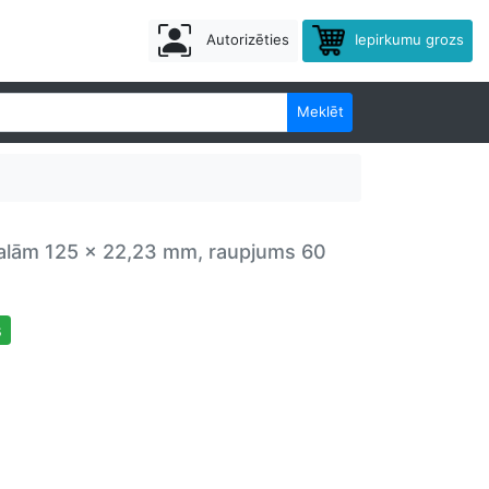
Autorizēties
Iepirkumu grozs
Meklēt
malām 125 x 22,23 mm, raupjums 60
s