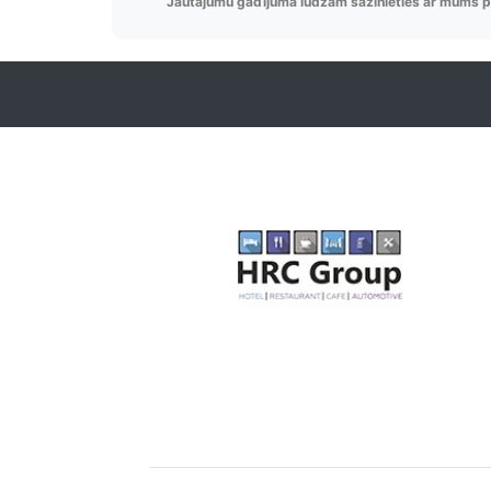
Jautājumu gadījumā lūdzam sazinieties ar mums p