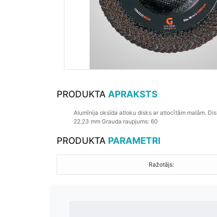
PRODUKTA
APRAKSTS
Alumīnija
oksīda
atloku
disks
ar
atlocītām
malām
.
Dis
22,23 mm Grauda raupjums: 60
PRODUKTA
PARAMETRI
Ražotājs: