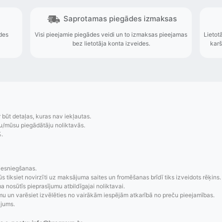
r būt detaļas, kuras nav iekļautas.
u/mūsu piegādātāju noliktavās.
zsekošana
Saprotamas piegād
%.
aziņojumi, piegādes
Visi pieejamie piegādes veidi un t
re-order u.c.
bez lietotāja konta iz
iesniegšanas.
ūs tiksiet novirzīti uz maksājuma saites un fromēšanas brīdī tiks izveidots rēķins.
 nosūtīs pieprasījumu atbildīgajai noliktavai.
 un varēsiet izvēlēties no vairākām iespējām atkarībā no preču pieejamības.
ājums.