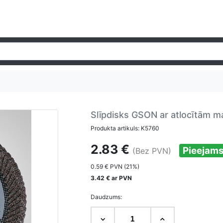
Slīpdisks GSON ar atlocītām 
Produkta artikuls: K5760
2.83 €
Pieejam
(Bez PVN)
0.59 € PVN (21%)
3.42 € ar PVN
Daudzums: