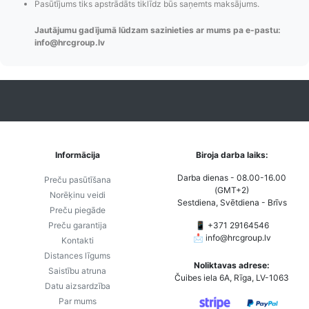
Pasūtījums tiks apstrādāts tiklīdz būs saņemts maksājums.
Jautājumu gadījumā lūdzam sazinieties ar mums pa e-pastu:
info@hrcgroup.lv
Informācija
Biroja darba laiks:
Darba dienas - 08.00-16.00
Preču pasūtīšana
(GMT+2)
Norēķinu veidi
Sestdiena, Svētdiena - Brīvs
Preču piegāde
Preču garantija
📱 +371 29164546
📩
info@hrcgroup.lv
Kontakti
Distances līgums
Noliktavas adrese:
Saistību atruna
Čuibes iela 6A, Rīga, LV-1063
Datu aizsardzība
Par mums