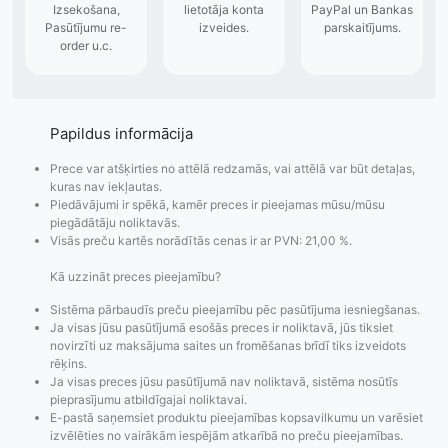
Papildus informācija
Prece var atšķirties no attēlā redzamās, vai attēlā var būt detaļas,
kuras nav iekļautas.
Piedāvājumi ir spēkā, kamēr preces ir pieejamas mūsu/mūsu
piegādātāju noliktavās.
Visās preču kartēs norādītās cenas ir ar PVN: 21,00 %.
Kā uzzināt preces pieejamību?
Pasūtījumu statusa
Visi pieejamie
Apmaksa
maiņas
piegādes veidi un
Strip
Sistēma pārbaudīs preču pieejamību pēc pasūtījuma iesniegšanas.
paziņojumi,
to izmaksas bez
maks
Ja visas jūsu pasūtījumā esošās preces ir noliktavā, jūs tiksiet
novirzīti uz maksājuma saites un fromēšanas brīdī tiks izveidots
Izsekošana,
lietotāja konta
PayPal 
rēķins.
Pasūtījumu re-
izveides.
parska
Ja visas preces jūsu pasūtījumā nav noliktavā, sistēma nosūtīs
order u.c.
pieprasījumu atbildīgajai noliktavai.
E-pastā saņemsiet produktu pieejamības kopsavilkumu un varēsiet
izvēlēties no vairākām iespējām atkarībā no preču pieejamības.