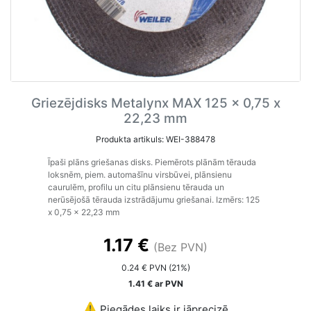
Griezējdisks Metalynx MAX 125 x 0,75 x
22,23 mm
Produkta artikuls: WEI-388478
Īpaši plāns
griešanas disks. Piemērots plānām tērauda
loksnēm, piem. automašīnu virsbūvei, plānsienu
caurulēm,
profilu un citu plānsienu tērauda un
nerūsējošā tērauda izstrādājumu griešanai.
Izmērs: 125
x 0,75 x 22,23 mm
1.17 €
(Bez PVN)
0.24 € PVN (21%)
1.41 € ar PVN
Piegādes laiks ir jāprecizē