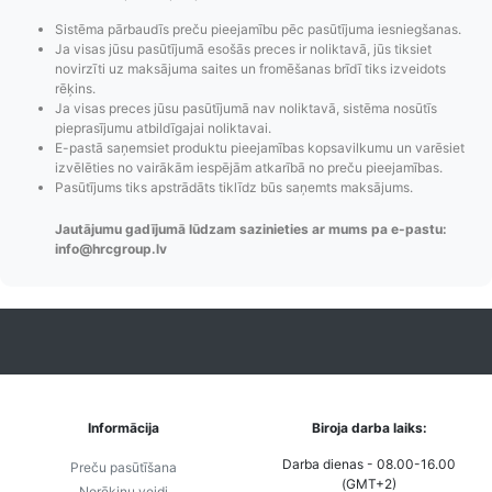
Sistēma pārbaudīs preču pieejamību pēc pasūtījuma iesniegšanas.
Ja visas jūsu pasūtījumā esošās preces ir noliktavā, jūs tiksiet
novirzīti uz maksājuma saites un fromēšanas brīdī tiks izveidots
rēķins.
Ja visas preces jūsu pasūtījumā nav noliktavā, sistēma nosūtīs
pieprasījumu atbildīgajai noliktavai.
E-pastā saņemsiet produktu pieejamības kopsavilkumu un varēsiet
izvēlēties no vairākām iespējām atkarībā no preču pieejamības.
Pasūtījums tiks apstrādāts tiklīdz būs saņemts maksājums.
Jautājumu gadījumā lūdzam sazinieties ar mums pa e-pastu:
info@hrcgroup.lv
Pasūtījumu statusa
Visi pieejamie
Apmaksa
maiņas
piegādes veidi un
Strip
paziņojumi,
to izmaksas bez
maks
Izsekošana,
lietotāja konta
PayPal 
Pasūtījumu re-
izveides.
parska
order u.c.
Informācija
Biroja darba laiks:
Darba dienas - 08.00-16.00
Preču pasūtīšana
(GMT+2)
Norēķinu veidi