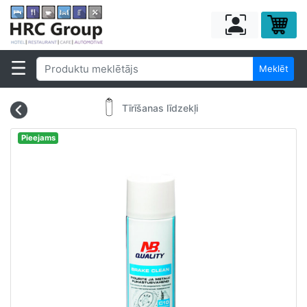
Meklēt
Tīrīšanas līdzekļi
Pieejams