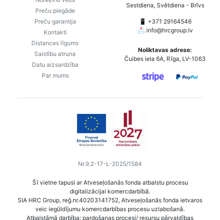
Sestdiena, Svētdiena - Brīvs
Preču piegāde
Preču garantija
📱 +371 29164546
📩
info@hrcgroup.lv
Kontakti
Distances līgums
Noliktavas adrese:
Saistību atruna
Čuibes iela 6A, Rīga, LV-1063
Datu aizsardzība
Par mums
Nr.9.2-17-L-2025/1584
Šī vietne tapusi ar Atveseļošanās fonda atbalstu procesu
digitalizācijai komercdarbībā.
SIA HRC Group, reģ.nr.40203141752, Atveseļošanās fonda ietvaros
veic iegūldījumu komercdarbības procesu uzlabošanā.
Atbalstāmā darbība: pardošanas procesi/ resursu pārvaldības