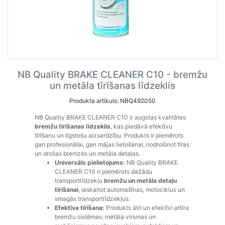
NB Quality BRAKE CLEANER C10 - bremžu
un metāla tīrīšanas līdzeklis
Produkta artikuls: NBQ492050
NB Quality BRAKE CLEANER C10 ir augstas kvalitātes
bremžu tīrīšanas līdzeklis
, kas piedāvā efektīvu
tīrīšanu un ilgstošu aizsardzību. Produkts ir piemērots
gan profesionālai, gan mājas lietošanai, nodrošinot tīras
un drošas bremzes un metāla detaļas.
Universāls pielietojums:
NB Quality BRAKE
CLEANER C10 ir piemērots dažādu
transportlīdzekļu
bremžu un metāla detaļu
tīrīšanai
, ieskaitot automašīnas, motociklus un
smagās transportlīdzekļus.
Efektīva tīrīšana:
Produkts ātri un efektīvi attīra
bremžu sistēmas, metāla virsmas un