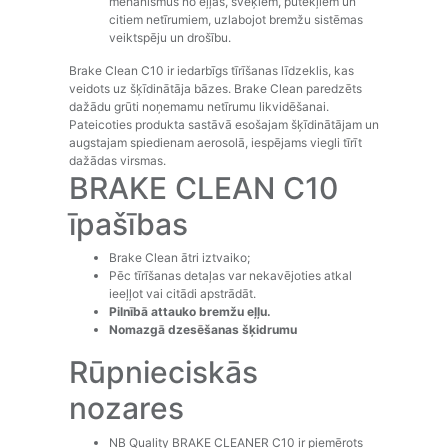
mehānismus no eļļas, sveķiem, putekļiem un
citiem netīrumiem, uzlabojot bremžu sistēmas
veiktspēju un drošību.
Brake Clean C10 ir iedarbīgs tīrīšanas līdzeklis, kas
veidots uz šķīdinātāja bāzes. Brake Clean paredzēts
dažādu grūti noņemamu netīrumu likvidēšanai.
Pateicoties produkta sastāvā esošajam šķīdinātājam un
augstajam spiedienam aerosolā, iespējams viegli tīrīt
dažādas virsmas.
BRAKE CLEAN C10
īpašības
Brake Clean ātri iztvaiko;
Pēc tīrīšanas detaļas var nekavējoties atkal
ieeļļot vai citādi apstrādāt.
Pilnībā attauko bremžu eļļu.
Nomazgā dzesēšanas šķidrumu
Rūpnieciskās
nozares
NB Quality BRAKE CLEANER C10 ir piemērots