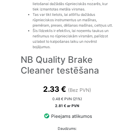
lietošanai dažādās rūpnieciskās nozarēs, kur
tiek izmantotas metāla virsmas.
Tas var tikt lietots, lai attīrītu dažādus
rūpnieciskos instrumentus un mašīnas,
piemēram, preses, dēšanas mašīnas, celtņus utt.
Šis līdzeklis ir efektīvs, lai noņemtu taukus un
netīrumus no rūpnieciskām virsmām, palīdzot
uzlabot to kalpošanas laiku un novērst
bojājumus.
NB Quality Brake
Cleaner testēšana
2.33 €
(Bez PVN)
0.48 € PVN (21%)
2.81 € ar PVN
Pieejams atlikumos
Daudzums: