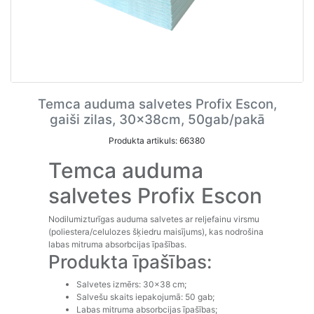
Temca auduma salvetes Profix Escon,
gaiši zilas, 30x38cm, 50gab/pakā
Produkta artikuls: 66380
Temca auduma
salvetes Profix Escon
Nodilumizturīgas auduma salvetes ar reljefainu virsmu
(poliestera/celulozes šķiedru maisījums), kas nodrošina
labas mitruma absorbcijas īpašības.
Produkta īpašības:
Salvetes izmērs: 30x38 cm;
Salvešu skaits iepakojumā: 50 gab;
Labas mitruma absorbcijas īpašības;