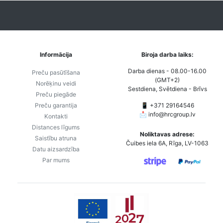
Informācija
Biroja darba laiks:
Darba dienas - 08.00-16.00
Preču pasūtīšana
(GMT+2)
Norēķinu veidi
Sestdiena, Svētdiena - Brīvs
Preču piegāde
Preču garantija
📱 +371 29164546
📩
info@hrcgroup.lv
Kontakti
Distances līgums
Noliktavas adrese:
Saistību atruna
Čuibes iela 6A, Rīga, LV-1063
Datu aizsardzība
Par mums