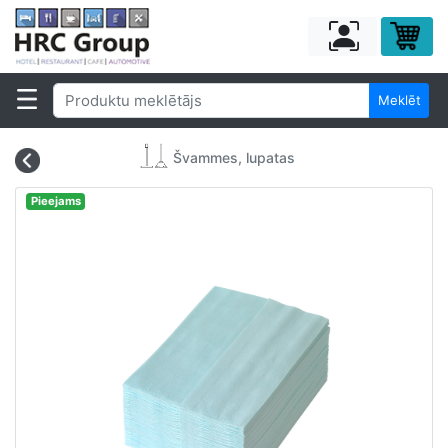
Meklēt
Švammes, lupatas
Pieejams