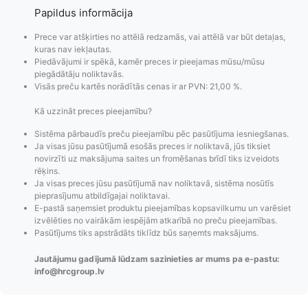
Papildus informācija
Prece var atšķirties no attēlā redzamās, vai attēlā var būt detaļas,
kuras nav iekļautas.
Piedāvājumi ir spēkā, kamēr preces ir pieejamas mūsu/mūsu
piegādātāju noliktavās.
Visās preču kartēs norādītās cenas ir ar PVN: 21,00 %.
Kā uzzināt preces pieejamību?
Sistēma pārbaudīs preču pieejamību pēc pasūtījuma iesniegšanas.
Ja visas jūsu pasūtījumā esošās preces ir noliktavā, jūs tiksiet
novirzīti uz maksājuma saites un fromēšanas brīdī tiks izveidots
Pasūtījumu statusa
Visi pieejamie
Apmaksa
rēķins.
Ja visas preces jūsu pasūtījumā nav noliktavā, sistēma nosūtīs
maiņas
piegādes veidi un
Strip
pieprasījumu atbildīgajai noliktavai.
paziņojumi,
to izmaksas bez
maks
E-pastā saņemsiet produktu pieejamības kopsavilkumu un varēsiet
Izsekošana,
lietotāja konta
PayPal 
izvēlēties no vairākām iespējām atkarībā no preču pieejamības.
Pasūtījumu re-
izveides.
parska
Pasūtījums tiks apstrādāts tiklīdz būs saņemts maksājums.
order u.c.
Jautājumu gadījumā lūdzam sazinieties ar mums pa e-pastu:
info@hrcgroup.lv