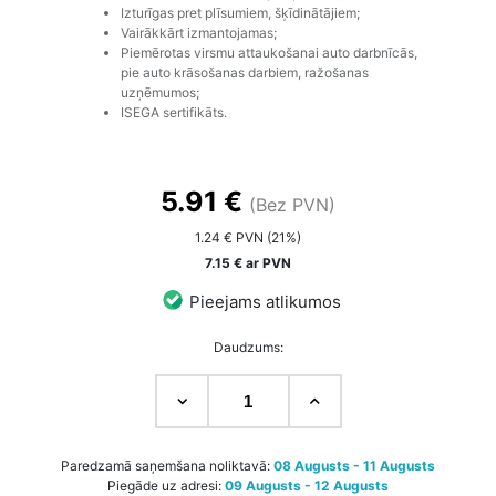
Izturīgas pret plīsumiem, šķīdinātājiem;
Vairākkārt izmantojamas;
Piemērotas virsmu attaukošanai auto darbnīcās,
pie auto krāsošanas darbiem, ražošanas
uzņēmumos;
ISEGA sertifikāts.
5.91 €
(Bez PVN)
1.24 € PVN (21%)
7.15 € ar PVN
Pieejams atlikumos
Daudzums:
Paredzamā saņemšana noliktavā:
08 Augusts - 11 Augusts
Piegāde uz adresi:
09 Augusts - 12 Augusts