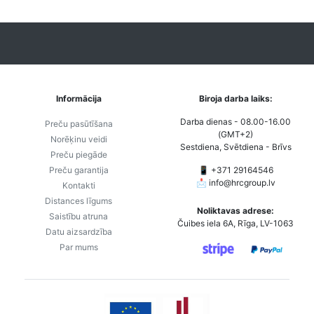
Informācija
Biroja darba laiks:
Darba dienas - 08.00-16.00
Preču pasūtīšana
(GMT+2)
Norēķinu veidi
Sestdiena, Svētdiena - Brīvs
Preču piegāde
Preču garantija
📱 +371 29164546
📩
info@hrcgroup.lv
Kontakti
Distances līgums
Noliktavas adrese:
Saistību atruna
Čuibes iela 6A, Rīga, LV-1063
Datu aizsardzība
Par mums