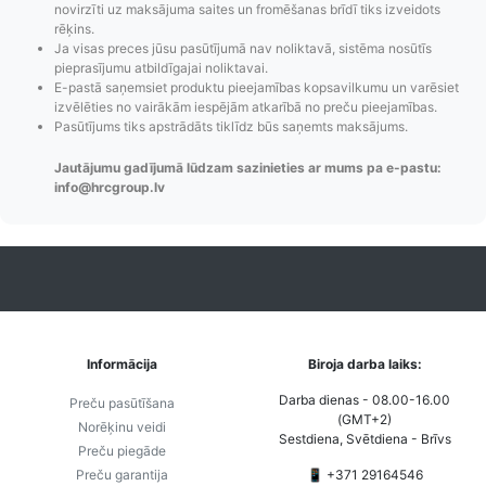
novirzīti uz maksājuma saites un fromēšanas brīdī tiks izveidots
paziņojumi,
to izmaksas bez
maks
rēķins.
Izsekošana,
lietotāja konta
PayPal 
Ja visas preces jūsu pasūtījumā nav noliktavā, sistēma nosūtīs
Pasūtījumu re-
izveides.
parska
pieprasījumu atbildīgajai noliktavai.
E-pastā saņemsiet produktu pieejamības kopsavilkumu un varēsiet
order u.c.
izvēlēties no vairākām iespējām atkarībā no preču pieejamības.
Pasūtījums tiks apstrādāts tiklīdz būs saņemts maksājums.
Jautājumu gadījumā lūdzam sazinieties ar mums pa e-pastu:
info@hrcgroup.lv
Informācija
Biroja darba laiks:
Darba dienas - 08.00-16.00
Preču pasūtīšana
(GMT+2)
Norēķinu veidi
Sestdiena, Svētdiena - Brīvs
Preču piegāde
Preču garantija
📱 +371 29164546