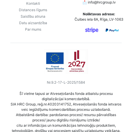
📩
info@hrcgroup.lv
Kontakti
Distances līgums
Noliktavas adrese:
Saistību atruna
Čuibes iela 6A, Rīga, LV-1063
Datu aizsardzība
Par mums
Nr.9.2-17-L-2025/1584
Šī vietne tapusi ar Atveseļošanās fonda atbalstu procesu
digitalizācijai komercdarbībā.
SIA HRC Group, reģ.nr.40203141752, Atveseļošanās fonda ietvaros
veic iegūldījumu komercdarbības procesu uzlabošanā.
Atbalstāmā darbība: pardošanas procesi/ resursu pārvaldības
procesi/ jaunu digitālu risinājumu iztrāde/
citu ar infomācijas un komunikācijas tehnoloģiju produktiem,
tehnoloģijām, drošību vai procesiem saistītu uzlabojumu veikšana.