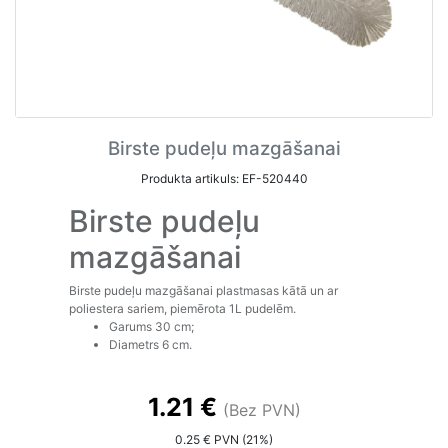
Birste pudeļu mazgāšanai
Produkta artikuls: EF-520440
Birste pudeļu
mazgāšanai
Birste pudeļu mazgāšanai plastmasas kātā un ar
poliestera sariem, piemērota 1L pudelēm.
Garums 30 cm;
Diametrs 6 cm.
1.21 €
(Bez PVN)
0.25 € PVN (21%)