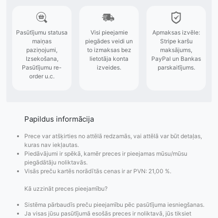
Papildus informācija
Prece var atšķirties no attēlā redzamās, vai attēlā var būt detaļas,
kuras nav iekļautas.
Piedāvājumi ir spēkā, kamēr preces ir pieejamas mūsu/mūsu
piegādātāju noliktavās.
Visās preču kartēs norādītās cenas ir ar PVN: 21,00 %.
Kā uzzināt preces pieejamību?
Pasūtījumu statusa
Visi pieejamie
Apmaksa
Sistēma pārbaudīs preču pieejamību pēc pasūtījuma iesniegšanas.
Ja visas jūsu pasūtījumā esošās preces ir noliktavā, jūs tiksiet
maiņas
piegādes veidi un
Strip