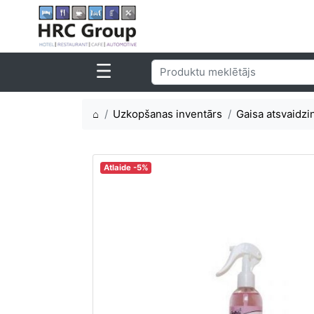
⌂
Uzkopšanas inventārs
Gaisa atsvaidzin
Atlaide -5%