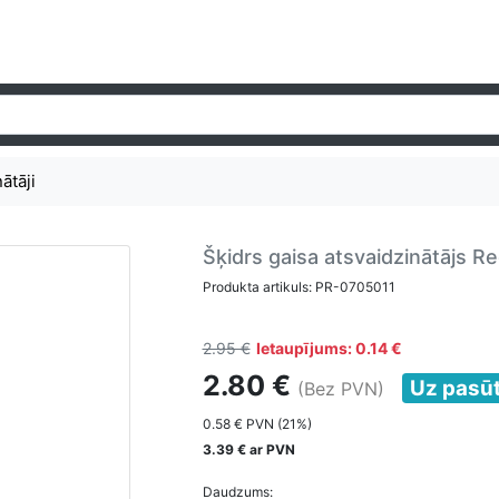
ātāji
Šķidrs gaisa atsvaidzinātājs R
Produkta artikuls: PR-0705011
2.95 €
Ietaupījums: 0.14 €
2.80 €
Uz pasū
(Bez PVN)
0.58 € PVN (21%)
3.39 € ar PVN
Daudzums: