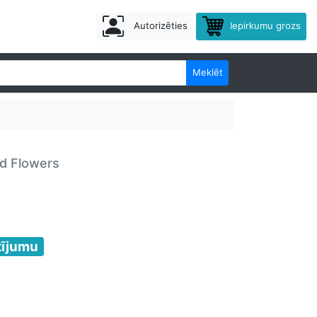
Autorizēties
Iepirkumu grozs
Meklēt
ed Flowers
tījumu