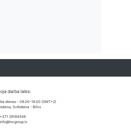
es izmaksas
Vairāki apmaksas
o izmaksas pieejamas
Lietotājiem draudzi un pazīstami apmak
veides.
karšu maksājums, PayPal un Bankas 
roja darba laiks:
ba dienas - 08.00-16.00 (GMT+2)
tdiena, Svētdiena - Brīvs
 +371 29164546
info@hrcgroup.lv