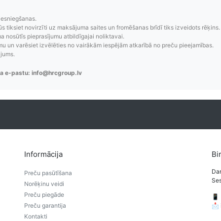
zsekošana
Saprotamas piegād
iesniegšanas.
aziņojumi, piegādes
Visi pieejamie piegādes veidi un t
ūs tiksiet novirzīti uz maksājuma saites un fromēšanas brīdī tiks izveidots rēķins.
re-order u.c.
bez lietotāja konta iz
 nosūtīs pieprasījumu atbildīgajai noliktavai.
 un varēsiet izvēlēties no vairākām iespējām atkarībā no preču pieejamības.
ājums.
a e-pastu: info@hrcgroup.lv
Informācija
Bi
Dar
Preču pasūtīšana
Ses
Norēķinu veidi
Preču piegāde
📱
Preču garantija
📩
Kontakti