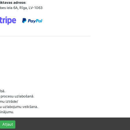
iktavas adrese:
bes iela 6A, Rīga, LV-1063
ībā.
 procesu uzlabošanā.
umu iztrāde/
ītu uzlabojumu veikšana.
sinājumu.
Atļaut