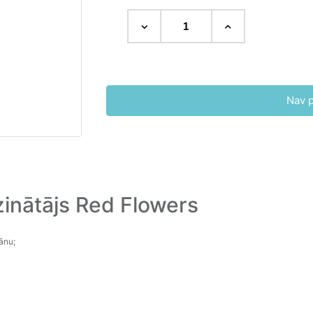
Nav 
zinātājs Red Flowers
ānu;