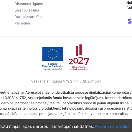
Nol
Distances līgums
Čui
Saistību atruna
Datu aizsardzība
Par mums
Saskaņā ar līgumu Nr.9.2-17-L-2025/1584
vietne tapusi ar Atveseļošanās fonda atbalstu procesu digitalizācijai komercdarb
nr.40203141752, Atveseļošanās fonda ietvaros veic iegūldījumu komercdarbības
darbība: pardošanas procesi/ resursu pārvaldības procesi/ jaunu digitālu risināj
komunikācijas tehnoloģiju produktiem, tehnoloģijām, drošību vai procesiem saist
ms: pārdošanas procesi, proti, jauna uzņēmuma tīmekļa vietne ar e-komercijas ri
Copyright © HRCGROUP.LV, 2018-2026. All rights reserved.
abotu mājas lapas darbību, izmantojam sīkdatnes:
Privātuma politika