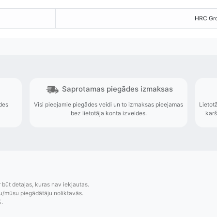
HRC Gro
r būt detaļas, kuras nav iekļautas.
u/mūsu piegādātāju noliktavās.
%.