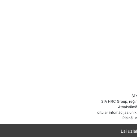
Šī 
SIA HRC Group, reģ.
Atbalstāmā 
citu ar infomācijas un 
Risināju
Lai uzl