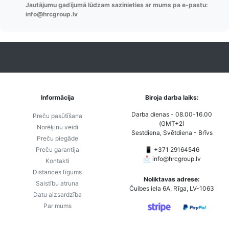
Jautājumu gadījumā lūdzam sazinieties ar mums pa e-pastu:
info@hrcgroup.lv
Informācija
Biroja darba laiks:
Darba dienas - 08.00-16.00
Preču pasūtīšana
(GMT+2)
Norēķinu veidi
Sestdiena, Svētdiena - Brīvs
Preču piegāde
Preču garantija
📱 +371 29164546
📩
info@hrcgroup.lv
Kontakti
Distances līgums
Noliktavas adrese:
Saistību atruna
Čuibes iela 6A, Rīga, LV-1063
Datu aizsardzība
Par mums