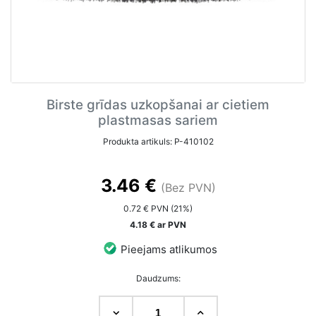
Birste grīdas uzkopšanai ar cietiem
plastmasas sariem
Produkta artikuls: P-410102
3.46 €
(Bez PVN)
0.72 € PVN (21%)
4.18 € ar PVN
Pieejams atlikumos
Daudzums: