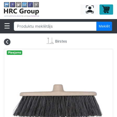
Meklēt
Birstes
Pieejams