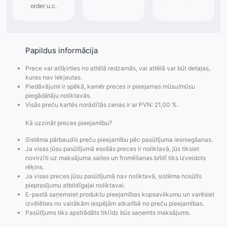
Papildus informācija
Prece var atšķirties no attēlā redzamās, vai attēlā var būt detaļas,
kuras nav iekļautas.
Piedāvājumi ir spēkā, kamēr preces ir pieejamas mūsu/mūsu
piegādātāju noliktavās.
Visās preču kartēs norādītās cenas ir ar PVN: 21,00 %.
Pasūtījumu statusa
Visi pieejamie
Apmaksa
Kā uzzināt preces pieejamību?
maiņas
piegādes veidi un
Strip
Sistēma pārbaudīs preču pieejamību pēc pasūtījuma iesniegšanas.
paziņojumi,
to izmaksas bez
maks
Ja visas jūsu pasūtījumā esošās preces ir noliktavā, jūs tiksiet
Izsekošana,
lietotāja konta
PayPal 
novirzīti uz maksājuma saites un fromēšanas brīdī tiks izveidots
Pasūtījumu re-
izveides.
parska
rēķins.
Ja visas preces jūsu pasūtījumā nav noliktavā, sistēma nosūtīs
order u.c.
pieprasījumu atbildīgajai noliktavai.
E-pastā saņemsiet produktu pieejamības kopsavilkumu un varēsiet
izvēlēties no vairākām iespējām atkarībā no preču pieejamības.
Pasūtījums tiks apstrādāts tiklīdz būs saņemts maksājums.