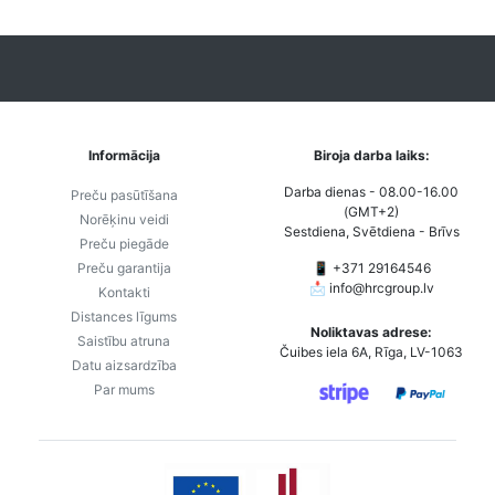
Informācija
Biroja darba laiks:
Darba dienas - 08.00-16.00
Preču pasūtīšana
(GMT+2)
Norēķinu veidi
Sestdiena, Svētdiena - Brīvs
Preču piegāde
Preču garantija
📱 +371 29164546
📩
info@hrcgroup.lv
Kontakti
Distances līgums
Noliktavas adrese:
Saistību atruna
Čuibes iela 6A, Rīga, LV-1063
Datu aizsardzība
Par mums