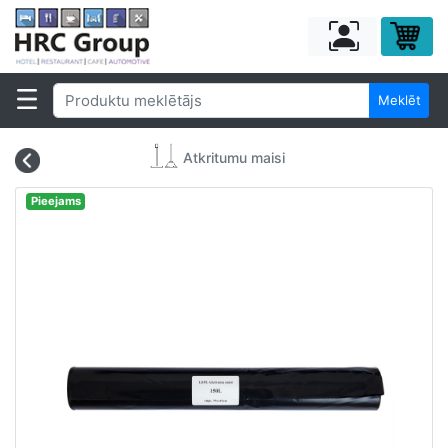
Meklēt
Atkritumu maisi
Pieejams