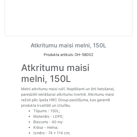
Atkritumu maisi melni, 150L
Produkta artikuls: OH-58002
Atkritumu maisi
melni, 150L
Melni atkritumu maisi rullī. Noplēšami un ērti lietošanai,
paredzēti ieklāšanai atkritumu tvertnē. Atkritumu maisi
ražoti pēc īpaša HRC Group pasūtījuma, kas garantē
produkta kvalitāti un izturību.
Tilpums - 150L;
Materiāls - LDPE;
Biezums - 40 my
Krāsa - melna;
Izmērs - 74 x 114 cm;