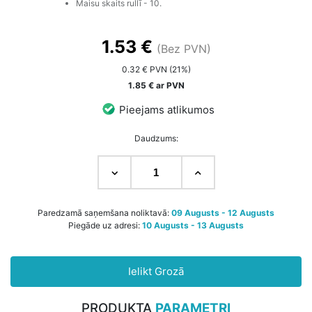
Maisu skaits rullī - 10.
1.53 €
(Bez PVN)
0.32 € PVN (21%)
1.85 € ar PVN
Pieejams atlikumos
Daudzums:
Paredzamā saņemšana noliktavā:
09 Augusts - 12 Augusts
Piegāde uz adresi:
10 Augusts - 13 Augusts
Ielikt Grozā
PRODUKTA
PARAMETRI