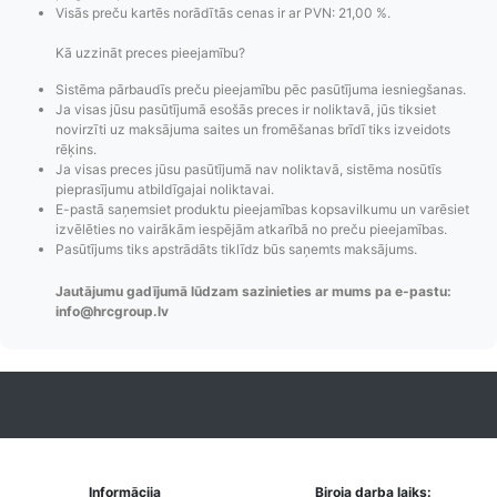
Visās preču kartēs norādītās cenas ir ar PVN: 21,00 %.
Kā uzzināt preces pieejamību?
Sistēma pārbaudīs preču pieejamību pēc pasūtījuma iesniegšanas.
Ja visas jūsu pasūtījumā esošās preces ir noliktavā, jūs tiksiet
Pasūtījumu statusa
Visi pieejamie
Apmaksa
novirzīti uz maksājuma saites un fromēšanas brīdī tiks izveidots
maiņas
piegādes veidi un
Strip
rēķins.
paziņojumi,
to izmaksas bez
maks
Ja visas preces jūsu pasūtījumā nav noliktavā, sistēma nosūtīs
pieprasījumu atbildīgajai noliktavai.
Izsekošana,
lietotāja konta
PayPal 
E-pastā saņemsiet produktu pieejamības kopsavilkumu un varēsiet
Pasūtījumu re-
izveides.
parska
izvēlēties no vairākām iespējām atkarībā no preču pieejamības.
order u.c.
Pasūtījums tiks apstrādāts tiklīdz būs saņemts maksājums.
Jautājumu gadījumā lūdzam sazinieties ar mums pa e-pastu:
info@hrcgroup.lv
Informācija
Biroja darba laiks: