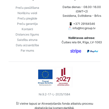
Darba dienas - 08.00-16.00
Preču pasūtīšana
(GMT+2)
Norēķinu veidi
Sestdiena, Svētdiena - Brīvs
Preču piegāde
Preču garantija
📱 +371 29164546
📩
info@hrcgroup.lv
Kontakti
Distances līgums
Noliktavas adrese:
Saistību atruna
Čuibes iela 6A, Rīga, LV-1063
Datu aizsardzība
Par mums
Nr.9.2-17-L-2025/1584
Šī vietne tapusi ar Atveseļošanās fonda atbalstu procesu
digitalizācijai komercdarbībā.