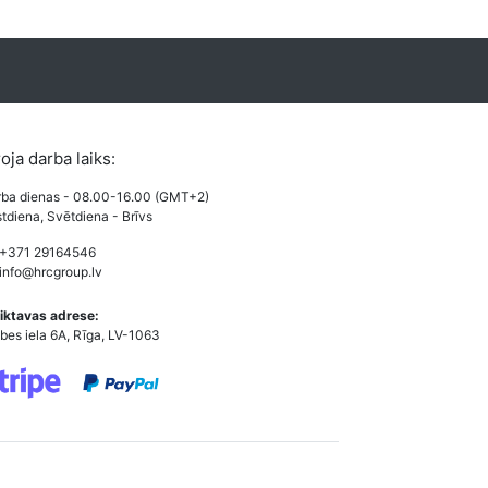
roja darba laiks:
ba dienas - 08.00-16.00 (GMT+2)
tdiena, Svētdiena - Brīvs
 +371 29164546
info@hrcgroup.lv
iktavas adrese:
bes iela 6A, Rīga, LV-1063