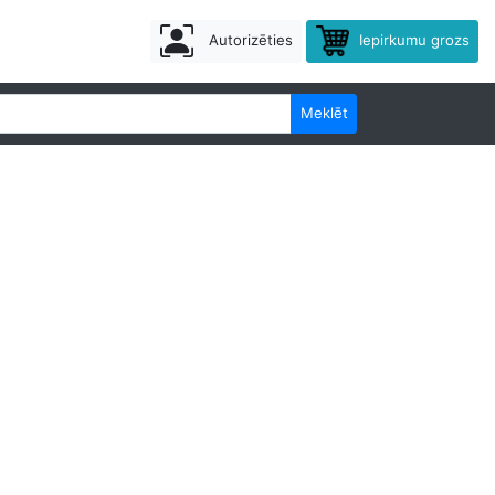
Autorizēties
Iepirkumu grozs
Meklēt