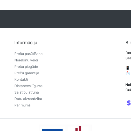
Informācija
Bi
Dar
Preču pasūtīšana
Ses
Norēķinu veidi
Preču piegāde
📱
Preču garantija
📩
Kontakti
Nol
Distances līgums
Čui
Saistību atruna
Datu aizsardzība
Par mums