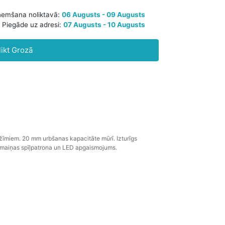
aredzamā saņemšana noliktavā:
06 Augusts - 09 Augusts
likt Grozā
Piegāde uz adresi:
07 Augusts - 10 Augusts
žīmiem. 20 mm urbšanas kapacitāte mūrī. Izturīgs
nomaiņas spīļpatrona un LED apgaismojums.