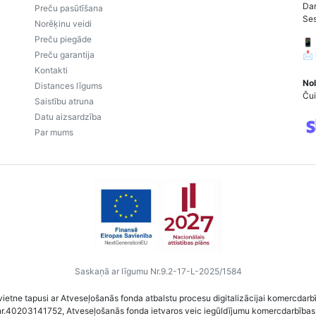
Dar
Preču pasūtīšana
Ses
Norēķinu veidi
Preču piegāde
📱
Preču garantija
📩
Kontakti
Nol
Distances līgums
Čui
Saistību atruna
Datu aizsardzība
Par mums
Saskaņā ar līgumu Nr.9.2-17-L-2025/1584
vietne tapusi ar Atveseļošanās fonda atbalstu procesu digitalizācijai komercdarb
nr.40203141752, Atveseļošanās fonda ietvaros veic iegūldījumu komercdarbības