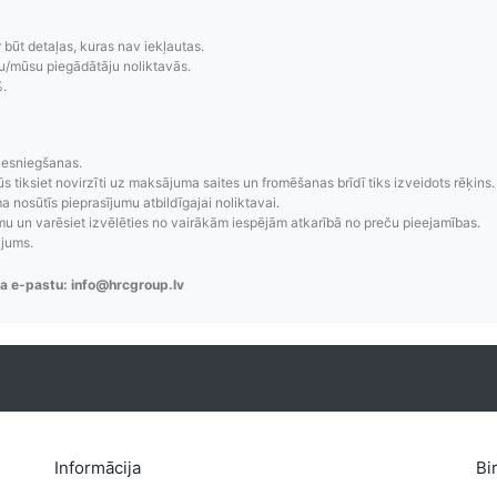
r būt detaļas, kuras nav iekļautas.
u/mūsu piegādātāju noliktavās.
%.
zsekošana
Saprotamas piegād
iesniegšanas.
ūs tiksiet novirzīti uz maksājuma saites un fromēšanas brīdī tiks izveidots rēķins.
aziņojumi, piegādes
Visi pieejamie piegādes veidi un t
 nosūtīs pieprasījumu atbildīgajai noliktavai.
 un varēsiet izvēlēties no vairākām iespējām atkarībā no preču pieejamības.
re-order u.c.
bez lietotāja konta iz
ājums.
a e-pastu: info@hrcgroup.lv
Informācija
Bi