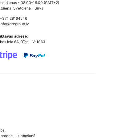
ba dienas - 08.00-16.00 (GMT+2)
tdiena, Svētdiena - Brīvs
 +371 29164546
info@hrcgroup.lv
iktavas adrese:
bes iela 6A, Rīga, LV-1063
ībā.
 procesu uzlabošanā.