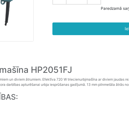
P
Ie
jmašīna HP2051FJ
miem un diviem ātrumiem. Efektīva 720 W triecienurbjmašīna ar diviem jaudas re
tora darbības apturēšanai urbja iesprūšanas gadījumā. 13 mm pilnmetāla ātrās 
ĪBAS: