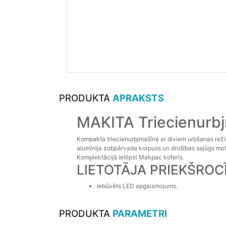
PRODUKTA
APRAKSTS
MAKITA Triecienurb
Kompakta triecienurbjmašīna ar diviem urbšanas reži
alumīnija zobpārvada korpuss un drošības sajūgs mo
Komplektācijā ietilpst Makpac koferis.
LIETOTĀJA PRIEKŠROC
Iebūvēts LED apgaismojums.
PRODUKTA
PARAMETRI