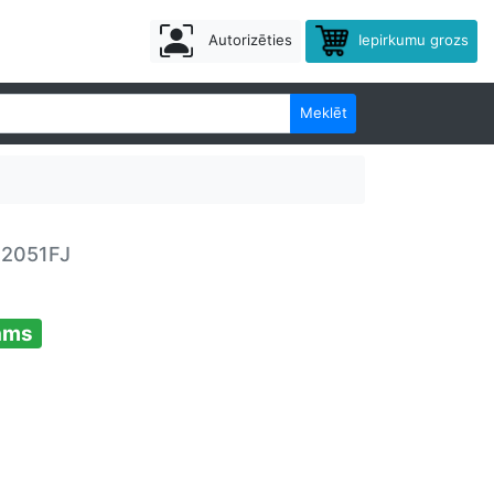
Autorizēties
Iepirkumu grozs
Meklēt
P2051FJ
ams