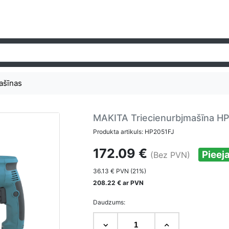
ašīnas
MAKITA Triecienurbjmašīna H
Produkta artikuls: HP2051FJ
172.09 €
Pieej
(Bez PVN)
36.13 € PVN (21%)
208.22 € ar PVN
Daudzums: