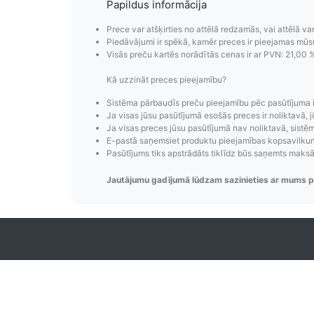
Papildus informācija
Prece var atšķirties no attēlā redzamās, vai attēlā va
Piedāvājumi ir spēkā, kamēr preces ir pieejamas mūs
Visās preču kartēs norādītās cenas ir ar PVN: 21,00 
Kā uzzināt preces pieejamību?
Pasūtījumu i
Sistēma pārbaudīs preču pieejamību pēc pasūtījuma 
Ja visas jūsu pasūtījumā esošās preces ir noliktavā, j
Pasūtījumu statusa maiņas p
Ja visas preces jūsu pasūtījumā nav noliktavā, sistēma
E-pastā saņemsiet produktu pieejamības kopsavilkumu
izsekošana, pasūtījumu 
Pasūtījums tiks apstrādāts tiklīdz būs saņemts maks
Jautājumu gadījumā lūdzam sazinieties ar mums p