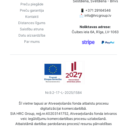
Sestdiena, Svētdiena - Brīvs
Preču piegāde
Preču garantija
📱 +371 29164546
📩
info@hrcgroup.lv
Kontakti
Distances līgums
Noliktavas adrese:
Saistību atruna
Čuibes iela 6A, Rīga, LV-1063
Datu aizsardzība
Par mums
Nr.9.2-17-L-2025/1584
Šī vietne tapusi ar Atveseļošanās fonda atbalstu procesu
digitalizācijai komercdarbībā.
SIA HRC Group, reģ.nr.40203141752, Atveseļošanās fonda ietvaros
veic iegūldījumu komercdarbības procesu uzlabošanā.
Atbalstāmā darbība: pardošanas procesi/ resursu pārvaldības