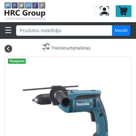
Meklēt
Triecienurbjmašīnas
Pieejams