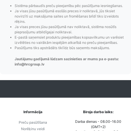
Sistēma pārbaudīs preču pieejamību pēc pasūtījuma iesniegšanas.
Ja visas jūsu pasūtījumā esošās preces ir noliktavā, jūs tiksiet
novirzīti uz maksājuma saites un fromēšanas brīdī tiks izveidots
rēķins.
Ja visas preces jūsu pasūtījumā nav noliktavā, sistēma nosūtīs
pieprasījumu atbildīgajai noliktavai.
E-pastā saņemsiet produktu pieejamības kopsavilkumu un varēsiet
Pasūtījumu statusa
Visi pieejamie
Apmaksa
izvēlēties no vairākām iespējām atkarībā no preču pieejamības.
maiņas
piegādes veidi un
Strip
Pasūtījums tiks apstrādāts tiklīdz būs saņemts maksājums.
paziņojumi,
to izmaksas bez
maks
Jautājumu gadījumā lūdzam sazinieties ar mums pa e-pastu:
Izsekošana,
lietotāja konta
PayPal 
info@hrcgroup.lv
Pasūtījumu re-
izveides.
parska
order u.c.
Informācija
Biroja darba laiks:
Darba dienas - 08.00-16.00
Preču pasūtīšana
(GMT+2)
Norēķinu veidi