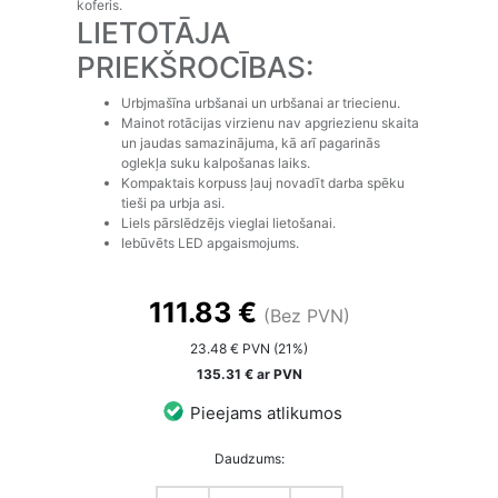
koferis.
LIETOTĀJA
PRIEKŠROCĪBAS:
Urbjmašīna urbšanai un urbšanai ar triecienu.
Mainot rotācijas virzienu nav apgriezienu skaita
un jaudas samazinājuma, kā arī pagarinās
oglekļa suku kalpošanas laiks.
Kompaktais korpuss ļauj novadīt darba spēku
tieši pa urbja asi.
Liels pārslēdzējs vieglai lietošanai.
Iebūvēts LED apgaismojums.
111.83 €
(Bez PVN)
23.48 € PVN (21%)
135.31 € ar PVN
Pieejams atlikumos
Daudzums: