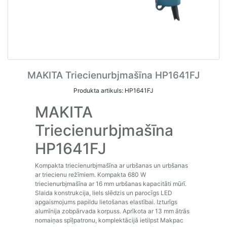
MAKITA Triecienurbjmašīna HP1641FJ
Produkta artikuls: HP1641FJ
MAKITA
Triecienurbjmašīna
HP1641FJ
Kompakta triecienurbjmašīna ar urbšanas un urbšanas
ar triecienu režīmiem. Kompakta 680 W
triecienurbjmašīna ar 16 mm urbšanas kapacitāti mūrī.
Slaida konstrukcija, liels slēdzis un parocīgs LED
apgaismojums papildu lietošanas elastībai. Izturīgs
alumīnija zobpārvada korpuss. Aprīkota ar 13 mm ātrās
nomaiņas spīļpatronu, komplektācijā ietilpst Makpac